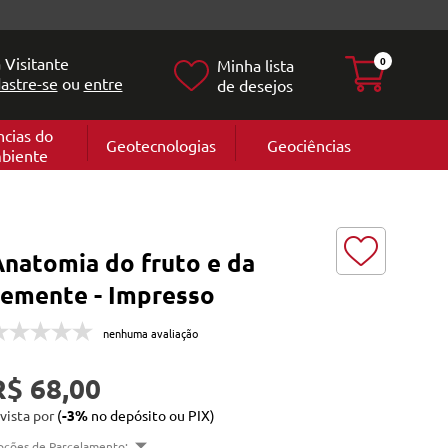
 Visitante
0
Minha lista
astre-se
ou
entre
de desejos
ncias do
Geotecnologias
Geociências
biente
Geografia
e
Cartografi
Geomorfol
l
Geologia
ia
Anatomia do fruto e da
l
semente - Impresso
nenhuma avaliação
R$ 68,00
 vista por
(
-3%
no depósito ou PIX)
pções de Parcelamento: