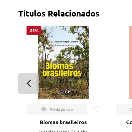
Títulos Relacionados
-25%
 da
Biomas brasileiros
Co
Leopoldo Magno Coutinho