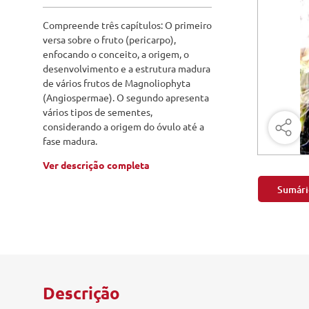
Engenharia Mecânica
Pavimen
Compreende três capítulos: O primeiro
Engenharia Metalúrgica
versa sobre o fruto (pericarpo),
Saneame
enfocando o conceito, a origem, o
Entretenimento e Cultura
desenvolvimento e a estrutura madura
de vários frutos de Magnoliophyta
Exatas e Energia
(Angiospermae). O segundo apresenta
vários tipos de sementes,
Geociências
considerando a origem do óvulo até a
fase madura.
Geotecnologias
Ver descrição completa
Literatura
Sumári
Livros Singulares
Meteorologia e Climatologia
Produtos Digitais
Descrição
Recursos Hídricos