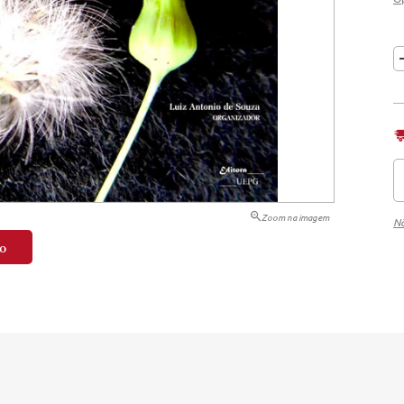
tação
nto
Zoom na imagem
Nã
o