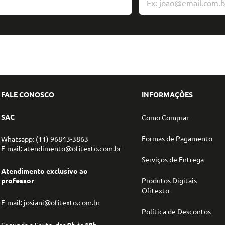
FALE CONOSCO
INFORMAÇÕES
SAC
Como Comprar
Formas de Pagamento
Whatsapp: (11) 96843-3863
E-mail: atendimento@ofitexto.com.br
Serviços de Entrega
Atendimento exclusivo ao
professor
Produtos Digitais
Ofitexto
E-mail: josiani@ofitexto.com.br
Política de Descontos
Segunda a Sexta, das
9h
às
18h