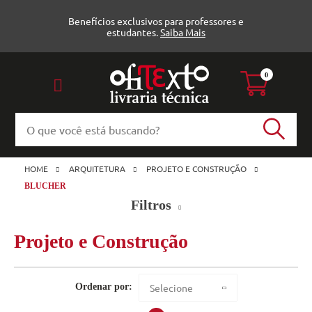
Benefícios exclusivos para professores e
estudantes.
Saiba Mais
0
HOME
ARQUITETURA
PROJETO E CONSTRUÇÃO
BLUCHER
Filtros
Projeto e Construção
Projeto e Construção (23)
Blucher
Veja todas as opções
Ordenar por:
Selecione