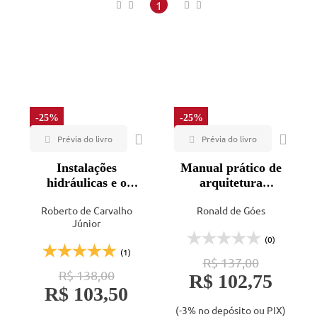
Maior preço
1
Menor preço
Mais vendidos
Lançamentos
-25%
-25%
Instalações
Manual prático de
hidráulicas e o
arquitetura
projeto de
hospitalar - 2ª ed.
Roberto de Carvalho
Ronald de Góes
arquitetura - 14ª ed.
Júnior
(0)
(1)
R$ 137,00
R$ 138,00
R$ 102,75
R$ 103,50
(-3% no depósito ou PIX)