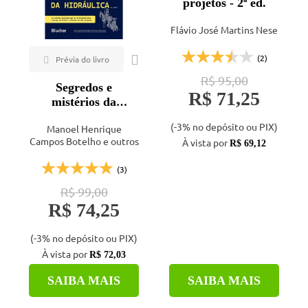
projetos - 2ª ed.
Flávio José Martins Nese
(2)
R$ 95,00
Segredos e
R$ 71,25
mistérios da
hidráulica
(-3% no depósito ou PIX)
Manoel Henrique
Campos Botelho e outros
À vista por
R$ 69,12
(3)
R$ 99,00
R$ 74,25
(-3% no depósito ou PIX)
À vista por
R$ 72,03
SAIBA MAIS
SAIBA MAIS