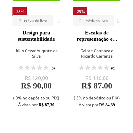
-25%
-25%
Design para
Escalas de
sustentabilidade
representação em
arquitetura - 5ª ed.
Júlio Cezar Augusto da
Galote Carranza e
Silva
Ricardo Carranza
(0)
(0)
R$ 120,00
R$ 116,00
R$ 90,00
R$ 87,00
(-3% no depósito ou PIX)
(-3% no depósito ou PIX)
À vista por
À vista por
R$ 87,30
R$ 84,39