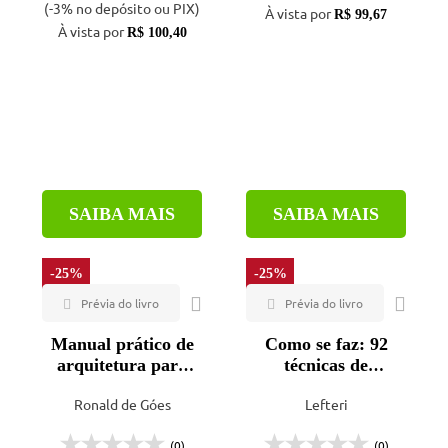
(-3% no depósito ou PIX)
À vista por
R$ 99,67
À vista por
R$ 100,40
SAIBA MAIS
SAIBA MAIS
-25%
-25%
Manual prático de
Como se faz: 92
arquitetura para
técnicas de
clínicas e
fabricação para
Ronald de Góes
Lefteri
laboratórios.
design de produtos
- 2ª ed.
(0)
(0)