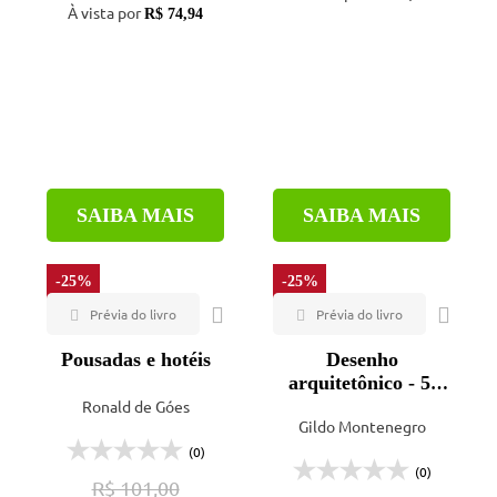
À vista por
R$ 74,94
SAIBA MAIS
SAIBA MAIS
-25%
-25%
Pousadas e hotéis
Desenho
arquitetônico - 5ª
ed.
Ronald de Góes
Gildo Montenegro
(0)
(0)
R$ 101,00