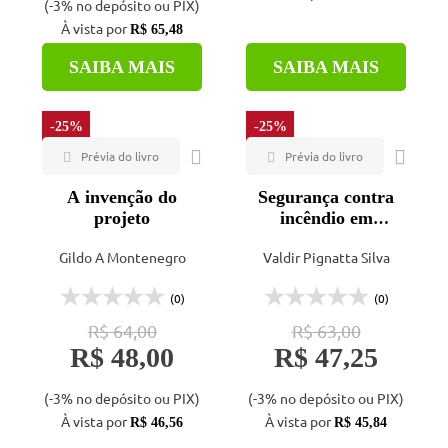
(-3% no depósito ou PIX)
À vista por
R$ 65,48
SAIBA MAIS
SAIBA MAIS
-25%
-25%
A invenção do
Segurança contra
projeto
incêndio em
edifícios:
Gildo A Montenegro
Valdir Pignatta Silva
considerações para
o projeto de
(0)
(0)
arquitetura
R$ 64,00
R$ 63,00
R$ 48,00
R$ 47,25
(-3% no depósito ou PIX)
(-3% no depósito ou PIX)
À vista por
À vista por
R$ 46,56
R$ 45,84