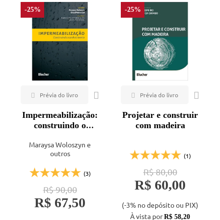
-25%
-25%
Impermeabilização:
Projetar e construir
construindo o
com madeira
conhecimento
Maraysa Woloszyn e
outros
(1)
R$ 80,00
(3)
R$ 60,00
R$ 90,00
R$ 67,50
(-3% no depósito ou PIX)
À vista por
R$ 58,20