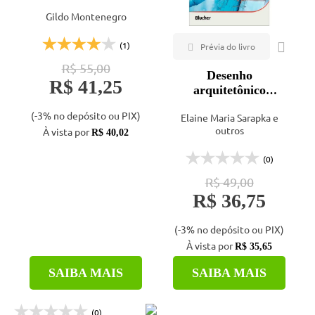
projeto
Gildo Montenegro
arquitetônico
(1)
R$ 55,00
Desenho
R$ 41,25
arquitetônico
básico: da prática
(-3% no depósito ou PIX)
Elaine Maria Sarapka e
manual à digital
outros
À vista por
R$ 40,02
(0)
R$ 49,00
R$ 36,75
(-3% no depósito ou PIX)
À vista por
R$ 35,65
SAIBA MAIS
SAIBA MAIS
(0)