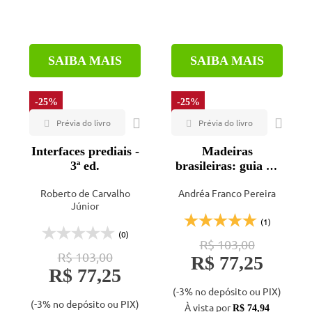
SAIBA MAIS
SAIBA MAIS
-25%
-25%
Interfaces prediais -
Madeiras
3ª ed.
brasileiras: guia de
combinação e
Roberto de Carvalho
Andréa Franco Pereira
substituição - 2ª ed.
Júnior
(1)
(0)
R$ 103,00
R$ 103,00
R$ 77,25
R$ 77,25
(-3% no depósito ou PIX)
(-3% no depósito ou PIX)
À vista por
R$ 74,94