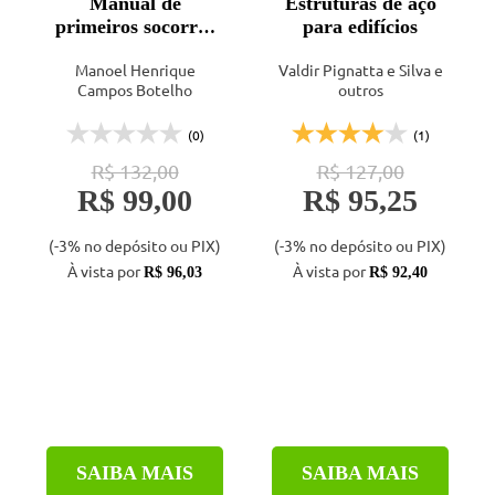
Manual de
Estruturas de aço
primeiros socorros
para edifícios
do engenheiro e do
Manoel Henrique
Valdir Pignatta e Silva e
arquiteto - Vol. 1 -
Campos Botelho
outros
2ª ed.
(0)
(1)
R$ 132,00
R$ 127,00
R$ 99,00
R$ 95,25
(-3% no depósito ou PIX)
(-3% no depósito ou PIX)
À vista por
À vista por
R$ 96,03
R$ 92,40
SAIBA MAIS
SAIBA MAIS