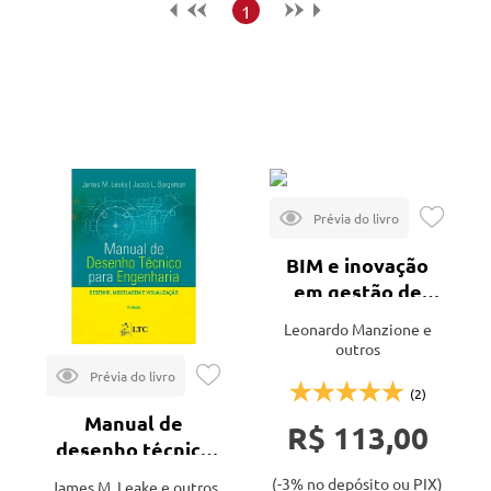
Maior preço
1
Menor preço
Mais vendidos
Lançamentos
BIM e inovação
em gestão de
projetos
Leonardo Manzione e
outros
(2)
Manual de
R$ 113,00
desenho técnico
para engenharia -
(-3% no depósito ou PIX)
James M. Leake e outros