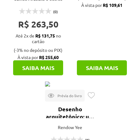
2ª ed.
À vista por
R$ 109,61
(0)
R$ 263,50
Até 2x de
R$ 131,75
no
cartão
(-3% no depósito ou PIX)
À vista por
R$ 255,60
SAIBA MAIS
SAIBA MAIS
Desenho
arquitetônico: um
compêndio visual
Rendow Yee
de tipos e
métodos - 4ª ed.