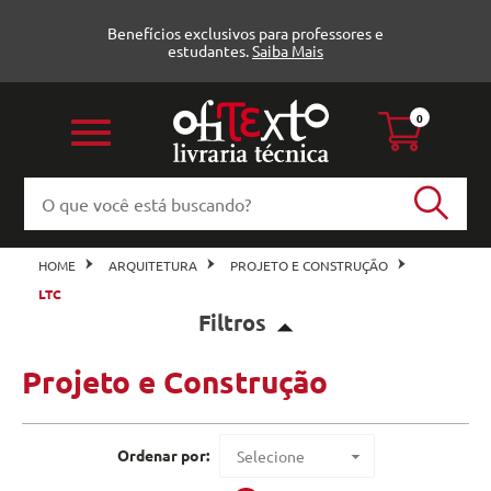
Benefícios exclusivos para professores e
estudantes.
Saiba Mais
0
HOME
ARQUITETURA
PROJETO E CONSTRUÇÃO
LTC
Filtros
Projeto e Construção
Projeto e Construção (3)
LTC
Veja todas as opções
Ordenar por:
Selecione