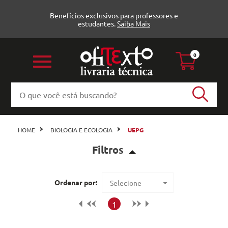
Benefícios exclusivos para professores e
estudantes.
Saiba Mais
0
HOME
BIOLOGIA E ECOLOGIA
UEPG
Filtros
Biologia (3)
Ordenar por:
Selecione
Maior preço
1
Editora
Menor preço
UEPG