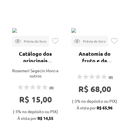
Veja todas as opções
Mais vendidos
Lançamentos
Catálogo dos
Anatomia do
principais
fruto e da
parâmetros
semente
Rosemeri Segecin Moro e
ecológicos de
outros
(0)
diatomáceas não-
R$ 68,00
marinhas
(0)
R$ 15,00
(-3% no depósito ou PIX)
À vista por
R$ 65,96
(-3% no depósito ou PIX)
À vista por
R$ 14,55