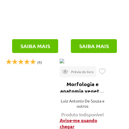
SAIBA MAIS
SAIBA MAIS
(1)
Morfologia e
anatomia vegetal:
técnicas e
Luiz Antonio De Souza e
práticas
outros
Produto Indisponível
Avise-me quando
chegar