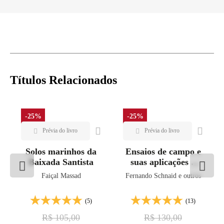
Títulos Relacionados
-25%
-25%
Solos marinhos da
Ensaios de campo e
Baixada Santista
suas aplicações à
Engenharia de
Faiçal Massad
Fernando Schnaid e outros
Fundações - 2ª ed.
(5)
(13)
R$ 105,00
R$ 130,00