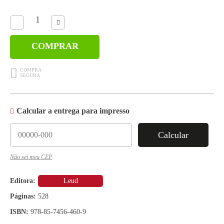
COMPRAR
Calcular a entrega para impresso
Calcular
Não sei meu CEP
Editora:
Leud
Páginas:
528
ISBN:
978-85-7456-460-9