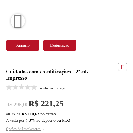
Sumário
Degustação
Cuidados com as edificações - 2ª ed. -
Impresso
nenhuma avaliação
R$ 221,25
R$ 295,00
ou
2
x
de
R$ 110,62
À vista por
(
-3%
no depósito ou PIX)
Opções de Parcelamento: