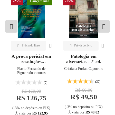
-25%
Lançamento
-25%
A prova pericial em
Patologia em
resoluções
alvenarias - 2ª ed.
extrajudiciais de
Flavio Fernando de
Cristiana Furlan Caporrino
conflitos
Figueiredo e outros
(39)
(0)
R$ 66,00
R$ 169,00
R$ 49,50
R$ 126,75
(-3% no depósito ou PIX)
(-3% no depósito ou PIX)
À vista por
R$ 48,02
À vista por
R$ 122,95