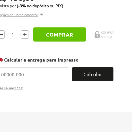
 vista por
(
-3%
no depósito ou PIX)
pções de Parcelamento:
COMPRAR
Calcular a entrega para impresso
Calcular
o sei meu CEP