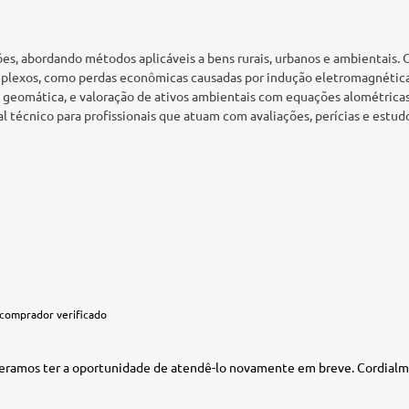
s, abordando métodos aplicáveis a bens rurais, urbanos e ambientais. O 
mplexos, como perdas econômicas causadas por indução eletromagnética,
a geomática, e valoração de ativos ambientais com equações alométric
al técnico para profissionais que atuam com avaliações, perícias e estu
comprador verificado
peramos ter a oportunidade de atendê-lo novamente em breve. Cordialme