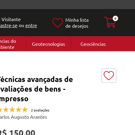
 Visitante
0
Minha lista
astre-se
ou
entre
de desejos
ncias do
Geotecnologias
Geociências
biente
Geografia
e
Cartografi
Geomorfol
l
Geologia
ia
Técnicas avançadas de
l
valiações de bens -
Impresso
2 avaliações
arlos Augusto Arantes
R$ 150,00