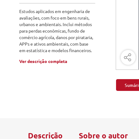
Engenharia Mecânica
Pavimen
Estudos aplicados em engenharia de
Engenharia Metalúrgica
avaliações, com foco em bens rurais,
Saneame
urbanos e ambientais. Inclui métodos
Entretenimento e Cultura
para perdas econômicas, fundo de
comércio agrícola, danos por pirataria,
Exatas e Energia
APPs e ativos ambientais, com base
em estatística e modelos financeiros.
Geociências
Ver descrição completa
Geotecnologias
Literatura
Sumári
Livros Singulares
Meteorologia e Climatologia
Produtos Digitais
Descrição
Sobre o autor
Recursos Hídricos