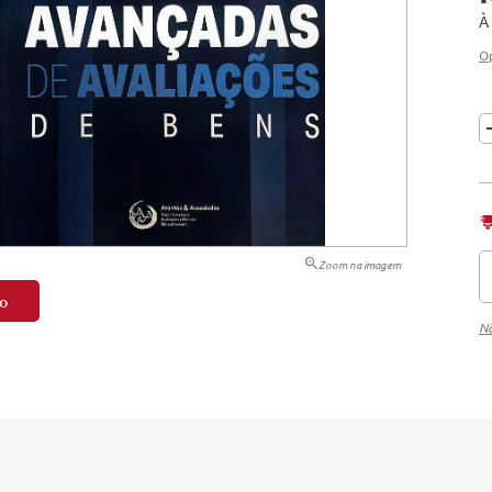
À
tação
O
nto
Zoom na imagem
o
Nã