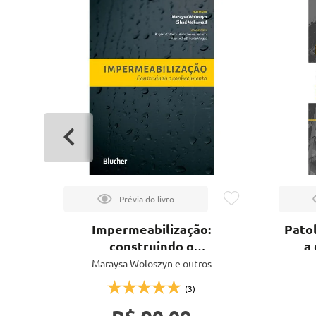
Impermeabilização:
Patol
nto
construindo o
a
conhecimento
h
o e
Maraysa Woloszyn e outros
(3)