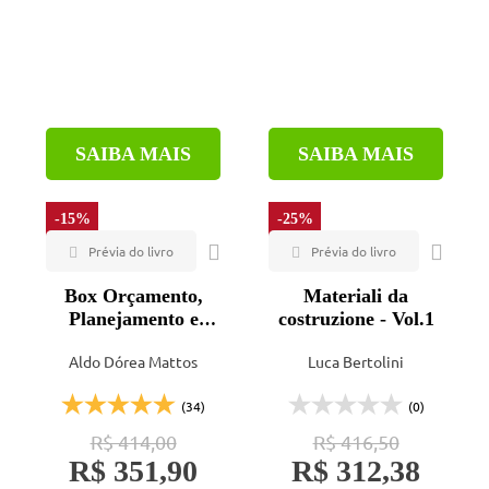
SAIBA MAIS
SAIBA MAIS
-15%
-25%
Box Orçamento,
Materiali da
Planejamento e
costruzione - Vol.1
Gestão de Obras - a
Aldo Dórea Mattos
Luca Bertolini
mentoria de Aldo
Dórea Mattos
(34)
(0)
R$ 414,00
R$ 416,50
R$ 351,90
R$ 312,38