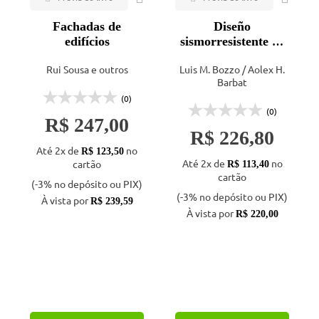
Fachadas de
Diseño
edifícios
sismorresistente de
edificios
Rui Sousa e outros
Luis M. Bozzo / Aolex H.
Barbat
(0)
(0)
R$ 247,00
R$ 226,80
Até 2x de
no
R$ 123,50
Até 2x de
no
cartão
R$ 113,40
cartão
(-3% no depósito ou PIX)
(-3% no depósito ou PIX)
À vista por
R$ 239,59
À vista por
R$ 220,00