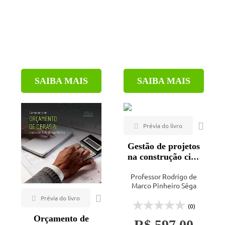
Engeduca (2)
Erica (7)
Fontenele (1)
Hemus (3)
hotmart (2)
SAIBA MAIS
SAIBA MAIS
Interciência (2)
IST Press (1)
Labrador (1)
Leud (7)
Gestão de projetos
na construção civil
Lidel (1)
com base no
Livraria da Física (1)
Professor Rodrigo de
PMBOK®
Marco Pinheiro Sêga
LTC (14)
(0)
Mackenzie (1)
Orçamento de
R$ 597,00
Minha editora (1)