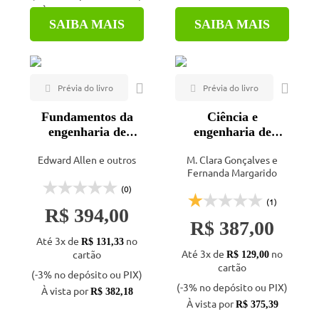
À vista por
R$ 477,24
SAIBA MAIS
SAIBA MAIS
Fundamentos da
Ciência e
engenharia de
engenharia de
edificações - 5ª ed.
materiais de
Edward Allen e outros
M. Clara Gonçalves e
construção
Fernanda Margarido
(0)
(1)
R$ 394,00
R$ 387,00
Até 3x de
no
R$ 131,33
Até 3x de
no
cartão
R$ 129,00
cartão
(-3% no depósito ou PIX)
(-3% no depósito ou PIX)
À vista por
R$ 382,18
À vista por
R$ 375,39