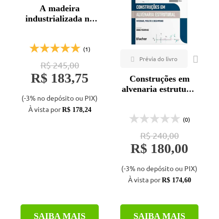
A madeira
industrializada na
arquitetura
contemporânea
brasileira
(1)
R$ 245,00
R$ 183,75
Construções em
alvenaria estrutural
(-3% no depósito ou PIX)
- 3ª ed.
À vista por
R$ 178,24
(0)
R$ 240,00
R$ 180,00
(-3% no depósito ou PIX)
À vista por
R$ 174,60
SAIBA MAIS
SAIBA MAIS