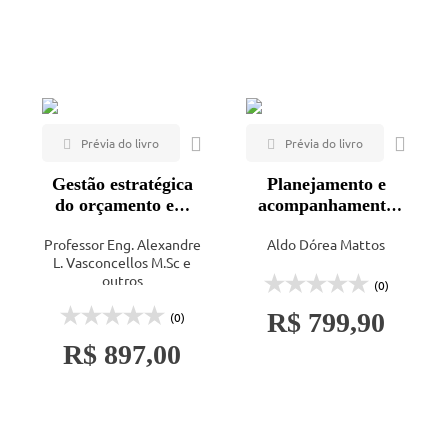
Appris (7)
Mais vendidos
Aprenda Fácil (1)
Lançamentos
Blucher (24)
Bookman (5)
BRASPORT (1)
Ciência Moderna (2)
Gestão estratégica
Planejamento e
CittàStudi (1)
do orçamento em
acompanhamento
fábricas de
de obras com Aldo
E.P.U. (1)
Professor Eng. Alexandre
Aldo Dórea Mattos
estruturas metálicas
Dórea Mattos
L. Vasconcellos M.Sc e
Ed. Téc. Associados (1)
outros
(0)
Edição do Autor (2)
R$ 799,90
(0)
EdUERJ (1)
R$ 897,00
EdUFSCar (2)
Elsevier (1)
Engebook (3)