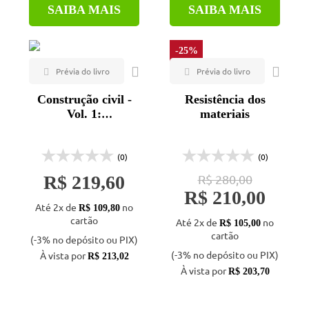
SAIBA MAIS
SAIBA MAIS
-25%
Construção civil -
Resistência dos
Vol. 1:
materiais
administração e
organização
mecânica dos solos
(0)
(0)
R$ 219,60
R$ 280,00
R$ 210,00
Até 2x de
no
R$ 109,80
cartão
Até 2x de
no
R$ 105,00
cartão
(-3% no depósito ou PIX)
(-3% no depósito ou PIX)
À vista por
R$ 213,02
À vista por
R$ 203,70