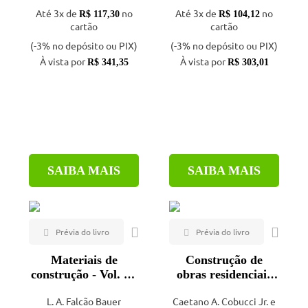
Até 3x de
no
Até 3x de
no
R$ 117,30
R$ 104,12
cartão
cartão
(-3% no depósito ou PIX)
(-3% no depósito ou PIX)
À vista por
À vista por
R$ 341,35
R$ 303,01
SAIBA MAIS
SAIBA MAIS
Materiais de
Construção de
construção - Vol. 1 -
obras residenciais
6ª ed.
econômicas
L. A. Falcão Bauer
Caetano A. Cobucci Jr. e