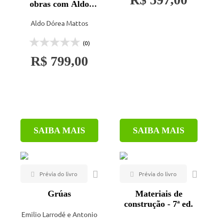
obras com Aldo
Dórea Mattos
O Nome da Rosa (1)
Aldo Dórea Mattos
Oficina de Textos (16)
(0)
PINI (10)
R$ 799,00
Publindústria (3)
Reverté S. A. (3)
Sobratema (1)
UEMA (3)
UFPR (1)
SAIBA MAIS
SAIBA MAIS
UFSC (3)
UFV (1)
Unicamp (1)
Grúas
Materiais de
construção - 7ª ed.
Emilio Larrodé e Antonio