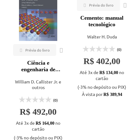
Cemento: manual
tecnológico
Walter H. Duda
(0)
R$ 402,00
Ciência e
engenharia de
Até 3x de
no
R$ 134,00
materiais - uma
cartão
William D. Callister Jr. e
introdução - 10ª ed.
(-3% no depósito ou PIX)
outros
À vista por
R$ 389,94
(0)
R$ 492,00
Até 3x de
no
R$ 164,00
cartão
(-3% no depósito ou PIX)