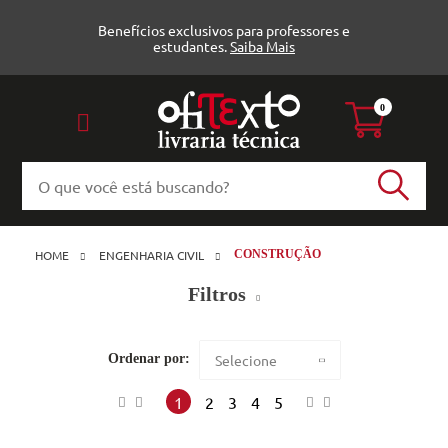
Benefícios exclusivos para professores e
estudantes.
Saiba Mais
0
HOME
ENGENHARIA CIVIL
CONSTRUÇÃO
Filtros
Construção (141)
Ordenar por:
Selecione
2B (1)
Maior preço
1
2
3
4
5
ABGE (1)
Menor preço