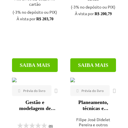
cartão
(-3% no depósito ou PIX)
(-3% no depósito ou PIX)
À vista por
R$ 200,79
À vista por
R$ 203,70
SAIBA MAIS
SAIBA MAIS
Gestão e
Planeamento,
modelagem de
técnicas e
projetos para
tendências da
Filipe José Didelet
engenheiros e
manutenção
Pereira e outros
arquitetos
(0)