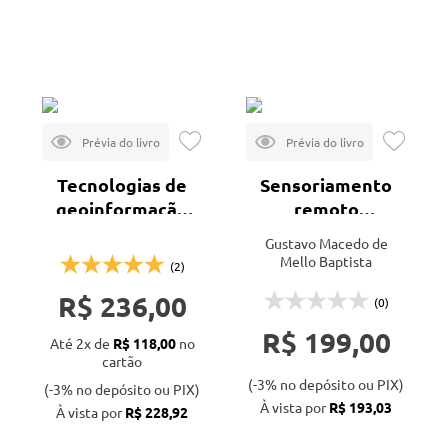
Mais vendidos
Lançamentos
Tecnologias de
Sensoriamento
geoinformação
remoto
para representar
hiperespectral -
Gustavo Macedo de
e planejar o
2ª ed.
Mello Baptista
(2)
território urbano
R$ 236,00
(0)
R$ 199,00
Até 2x de
R$ 118,00
no
cartão
(-3% no depósito ou PIX)
(-3% no depósito ou PIX)
À vista por
R$ 193,03
À vista por
R$ 228,92