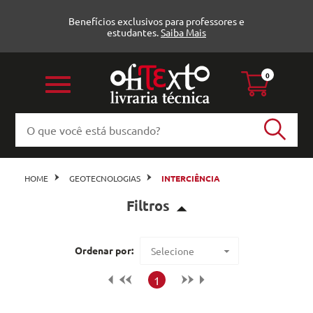
Benefícios exclusivos para professores e
estudantes.
Saiba Mais
0
HOME
GEOTECNOLOGIAS
INTERCIÊNCIA
Filtros
Ordenar por:
Selecione
Editora
Maior preço
1
Interciência
Veja todas as opções
Menor preço