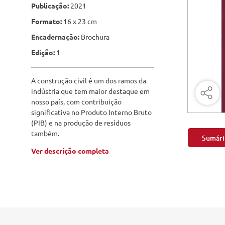
Engenharia Mecânica
Publicação:
2021
Pavimen
Formato:
16 x 23 cm
Engenharia Metalúrgica
Saneame
Encadernação:
Brochura
Entretenimento e Cultura
Edição:
1
Exatas e Energia
A construção civil é um dos ramos da
Geociências
indústria que tem maior destaque em
nosso país, com contribuição
Geotecnologias
significativa no Produto Interno Bruto
(PIB) e na produção de resíduos
Literatura
também.
Sumári
Ver descrição completa
Livros Singulares
Meteorologia e Climatologia
Produtos Digitais
Recursos Hídricos