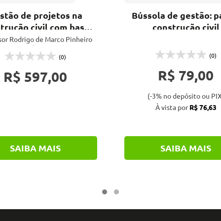
stão de projetos na
Bússola de gestão: p
trução civil com base
construção civil
no PMBOK®
sor Rodrigo de Marco Pinheiro
Sêga
(0)
(0)
R$ 79,00
R$ 597,00
(-3% no depósito ou PIX
À vista por
R$ 76,63
SAIBA MAIS
SAIBA MAIS