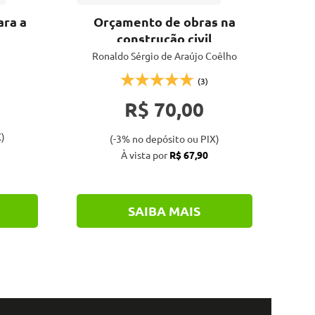
ara a
Orçamento de obras na
I
construção civil
u
Ronaldo Sérgio de Araújo Coêlho
(3)
R$ 70,00
)
(-3% no depósito ou PIX)
À vista por
R$ 67,90
SAIBA MAIS