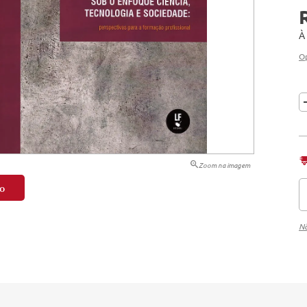
tação
À
nto
O
Zoom na imagem
o
Nã