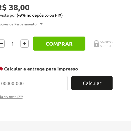
R$ 38,00
 vista por
(
-3%
no depósito ou PIX)
pções de Parcelamento:
COMPRAR
Calcular a entrega para impresso
Calcular
o sei meu CEP