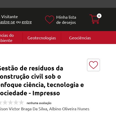
 Visitante
0
Minha lista
astre-se
ou
entre
de desejos
ncias do
Geotecnologias
Geociências
biente
Geografia
e
Cartografi
Geomorfol
l
Geologia
ia
Gestão de resíduos da
l
onstrução civil sob o
nfoque ciência, tecnologia e
sociedade - Impresso
nenhuma avaliação
lison Victor Braga Da Silva, Albino Oliveira Nunes