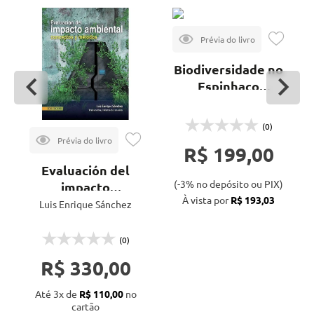
Biodiversidade no
Espinhaço
Meridional:
biomas e áreas
(0)
protegidas
R$ 199,00
Evaluación del
(-3% no depósito ou PIX)
impacto
À vista por
R$ 193,03
ambiental:
Luis Enrique Sánchez
conceptos y
métodos
(0)
R$ 330,00
Até 3x de
R$ 110,00
no
cartão