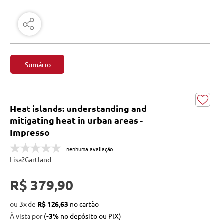
Sumário
Heat islands: understanding and
mitigating heat in urban areas -
Impresso
nenhuma avaliação
Lisa?Gartland
R$ 379,90
ou
3
x
de
R$ 126,63
À vista por
(
-3%
no depósito ou PIX)