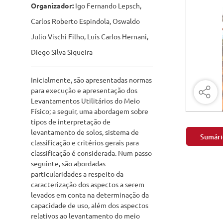
Engenharia Mecânica
Organizador:
Igo Fernando Lepsch,
Pavimen
Carlos Roberto Espindola, Oswaldo
Engenharia Metalúrgica
Saneame
Julio Vischi Filho, Luís Carlos Hernani,
Entretenimento e Cultura
Diego Silva Siqueira
Exatas e Energia
Inicialmente, são apresentadas normas
Geociências
para execução e apresentação dos
Levantamentos Utilitários do Meio
Geotecnologias
Físico; a seguir, uma abordagem sobre
tipos de interpretação de
Literatura
levantamento de solos, sistema de
Sumári
classificação e critérios gerais para
Livros Singulares
classificação é considerada. Num passo
seguinte, são abordadas
Meteorologia e Climatologia
particularidades a respeito da
caracterização dos aspectos a serem
Produtos Digitais
levados em conta na determinação da
capacidade de uso, além dos aspectos
Recursos Hídricos
relativos ao levantamento do meio