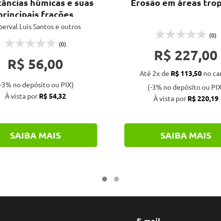
âncias húmicas e suas
Erosão em áreas trop
principais frações
erval Luis Santos e outros
(0)
(0)
R$ 227,00
R$ 56,00
Até 2x de
R$ 113,50
no ca
-3% no depósito ou PIX)
(-3% no depósito ou PIX
À vista por
R$ 54,32
À vista por
R$ 220,19
SAIBA MAIS
SAIBA MAIS
E-mail