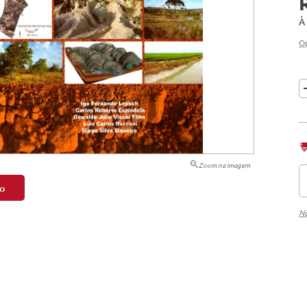
tação
À
O
nto
Zoom na imagem
o
Nã