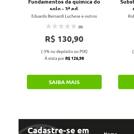
água
Fundamentos da química do
Subst
solo - 3ª ed.
Eduardo Bernardi Luchese e outros
Rob
(0)
R$ 130,90
(-3% no depósito ou PIX)
(
À vista por
R$ 126,98
SAIBA MAIS
Cadastre-se em
Nome