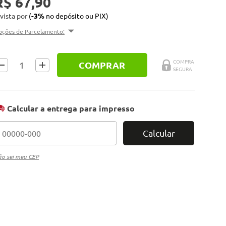
R$ 67,90
 vista por
(
-3%
no depósito ou PIX)
pções de Parcelamento:
COMPRAR
Calcular a entrega para impresso
Calcular
o sei meu CEP