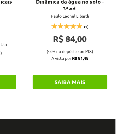
icais
Dinâmica da água no solo -
S
3ª ed.
Paulo Leonel Libardi
(1)
R$ 84,00
rtão
(-3% no depósito ou PIX)
)
À vista por
R$ 81,48
SAIBA MAIS