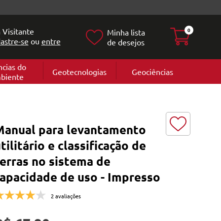
 Visitante
0
Minha lista
astre-se
ou
entre
de desejos
ncias do
Geotecnologias
Geociências
biente
Geografia
e
Cartografi
Geomorfol
l
Geologia
ia
Manual para levantamento
l
tilitário e classificação de
erras no sistema de
capacidade de uso - Impresso
2 avaliações