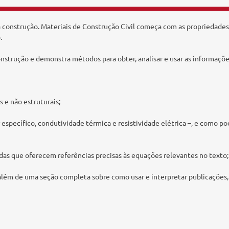
da construção. Materiais de Construção Civil começa com as propriedades
.
nstrução e demonstra métodos para obter, analisar e usar as informações
 e não estruturais;
r específico, condutividade térmica e resistividade elétrica –, e como 
as que oferecem referências precisas às equações relevantes no texto;
 além de uma seção completa sobre como usar e interpretar publicações, 