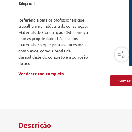
Engenharia Mecânica
Edição:
1
Pavimen
Engenharia Metalúrgica
Referência para os profissionais que
Saneame
trabalham na indústria da construção.
Entretenimento e Cultura
Materiais de Construção Civil começa
com as propriedades básicas dos
Exatas e Energia
materiais e segue para assuntos mais
complexos, como a teoria da
Geociências
durabilidade do concreto e a corrosão
do aço.
Geotecnologias
Ver descrição completa
Literatura
Sumári
Livros Singulares
Meteorologia e Climatologia
Produtos Digitais
Descrição
Recursos Hídricos