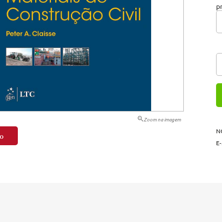
p
tação
nto
Zoom na imagem
N
o
E