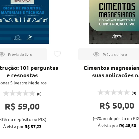
trução: 101 perguntas
Cimentos magnesian
e respostas
suas aplicações n
construção civil
onas Silvestre Medeiros
(0)
(0)
R$ 50,00
R$ 59,00
(-3% no depósito ou PIX
-3% no depósito ou PIX)
À vista por
R$ 48,50
À vista por
R$ 57,23