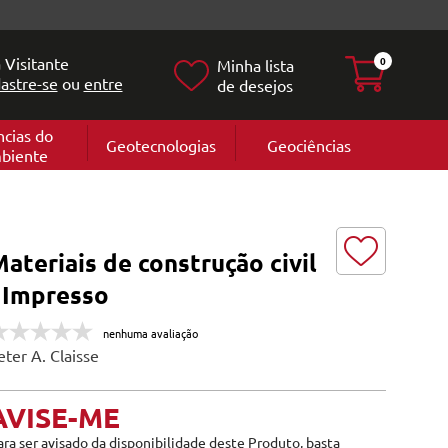
 Visitante
0
Minha lista
astre-se
ou
entre
de desejos
ncias do
Geotecnologias
Geociências
biente
Geografia
e
Cartografi
Geomorfol
l
Geologia
ia
ateriais de construção civil
l
- Impresso
nenhuma avaliação
eter A. Claisse
AVISE-ME
ara ser avisado da disponibilidade deste Produto, basta