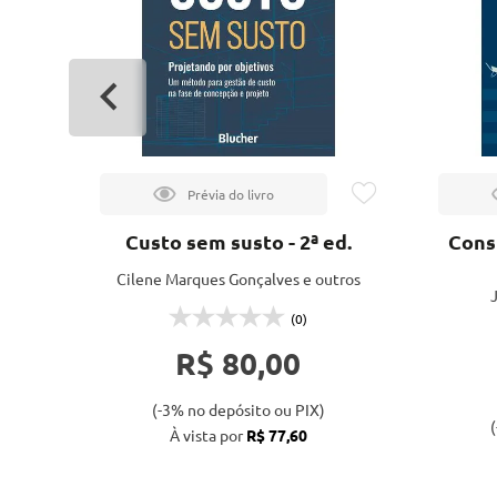
Custo sem susto - 2ª ed.
Cons
Cilene Marques Gonçalves e outros
J
(0)
R$ 80,00
(-3% no depósito ou PIX)
(
À vista por
R$ 77,60