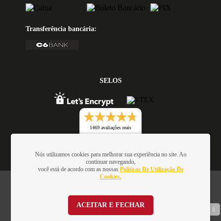
Transferência bancária:
SELOS
1469 avaliações reais
Nós utilizamos cookies para melhorar sua experiência no site. Ao
continuar navegando,
você está de acordo com as nossas
Políticas De Utilização De
Cookies.
Oficina de Textos - Rua da Consolação, 323 - Loja 28 - Ed.
Barão de Penedo, 01301-000 - São Paulo/SP - Brasil -
CNPJ: 01.337.552/0001-52
ACEITAR E FECHAR