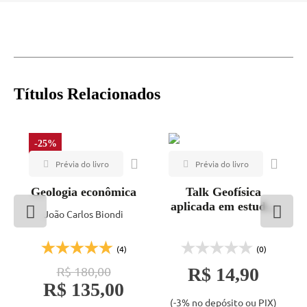
Títulos Relacionados
-25%
Geologia econômica
Talk Geofísica
aplicada em estudos
João Carlos Biondi
envolvendo a
contaminação das
águas subterrâneas
(4)
(0)
R$ 180,00
R$ 14,90
R$ 135,00
(-3% no depósito ou PIX)