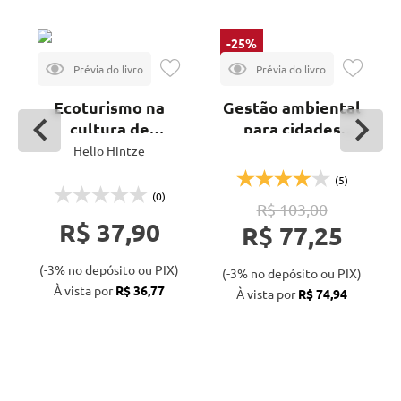
-25%
Ecoturismo na
Gestão ambiental
cultura de
para cidades
consumo
sustentáveis
Helio Hintze
(5)
(0)
R$ 103,00
R$ 37,90
R$ 77,25
(-3% no depósito ou PIX)
(-3% no depósito ou PIX)
À vista por
R$ 36,77
À vista por
R$ 74,94