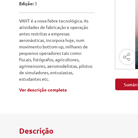
Engenharia Mecânica
Edição:
3
Pavimen
Engenharia Metalúrgica
VANT é a nova febre tecnológica. As
Saneame
atividades de fabricação e operação
Entretenimento e Cultura
antes restritas a empresas
aeronáuticas, incorpora hoje, num
Exatas e Energia
movimento bottom-up, milhares de
pequenos operadores tais como:
Geociências
fiscais, fotógrafos, agricultores,
agrimensores, aeromodelistas, pilotos
Geotecnologias
de simuladores, entusiastas,
estudantes etc.
Literatura
Sumári
Ver descrição completa
Livros Singulares
Meteorologia e Climatologia
Produtos Digitais
Descrição
Recursos Hídricos