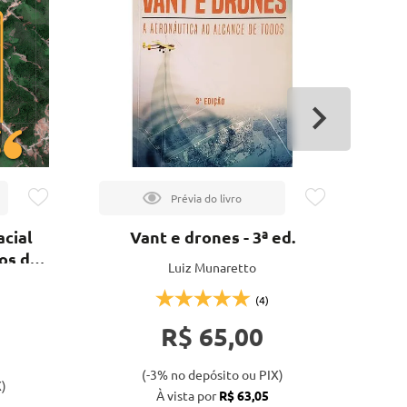
acial
Vant e drones - 3ª ed.
os de
Luiz Munaretto
Yo
(4)
R$ 65,00
(-3% no depósito ou PIX)
)
À vista por
R$ 63,05