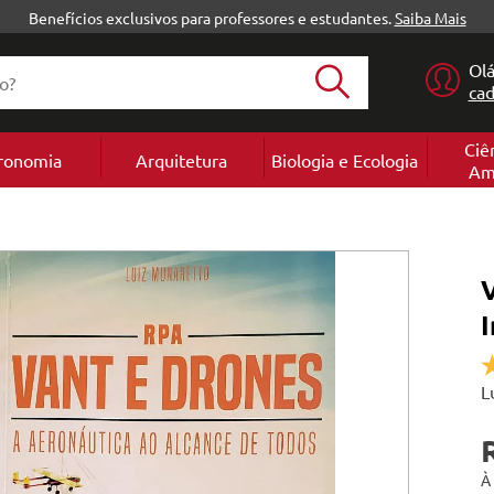
Benefícios exclusivos para professores e estudantes.
Saiba Mais
Olá
cad
Ciê
ronomia
Arquitetura
Biologia e Ecologia
Am
ura
Projeto
Ecologia
Meio
ura
e Construção
 e conservação
biente
ia
ão
 engenharia elétrica
a
a Internacional
e
e
Ambient
s
Construção
conservação
Educação
a
Urbanismo
Biologia
Ambienta
 Florestais
mo
 Ambiental
as e Concreto
 e Gás
 exatas
fia
a Nacional
ócio
Paisagismo
Engenhar
V
Ambienta
a
mo
ia Ambiental
ção
ologia
s
ps
ócio
 e Perícias
entífica
L
a e Hidráulica
s
À