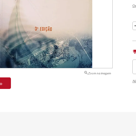
O
tação
nto
Zoom na imagem
Nã
o