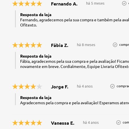
Fernando A.
há 5 meses
Resposta da loja
Fernando, agradecemos pela sua compra e também pela avali
Ofitexto.
Fábia Z.
há 8 meses
compr
Resposta da loja
Fábia, agradecemos pela sua compra e pela avaliação! Ficam
novamente em breve. Cordialmente, Equipe Livraria Ofitext
Jorge F.
há 4 anos
comprad
Resposta da loja
Agradecemos pela compra e pela avaliação! Esperamos atend
Vanessa E.
há 4 anos
com