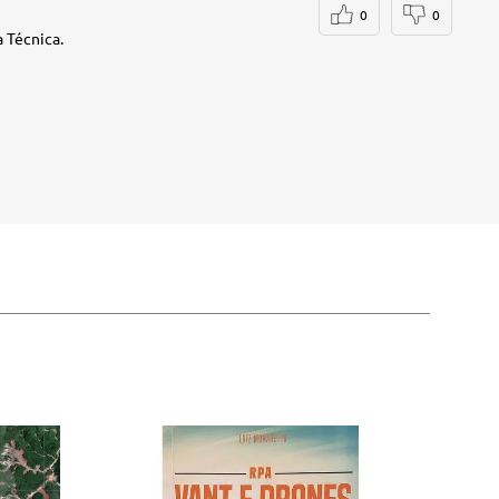
0
0
 Técnica.
-2