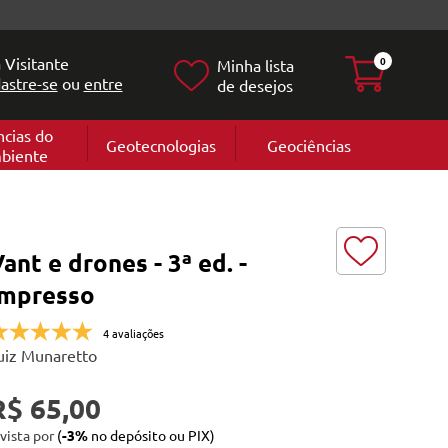
 Visitante
0
Minha lista
astre-se
ou
entre
de desejos
ncias do
Geotecnologias
Geociências
biente
Geografia
e
Cartografi
Geomorfol
l
Geologia
ia
ant e drones - 3ª ed. -
l
Impresso
4 avaliações
uiz Munaretto
R$ 65,00
 vista por
(
-3%
no depósito ou PIX)