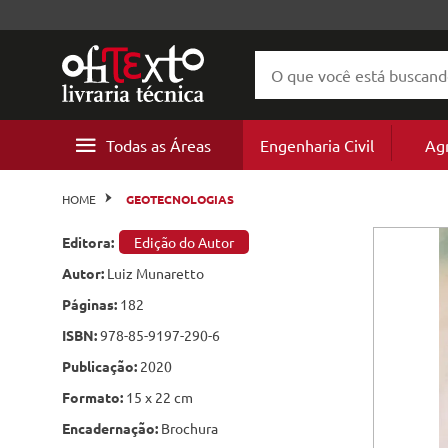
Todas as Áreas
Engenharia Civil
Ag
Geotecnia
Agricult
Agronomia
Agricult
Projeto 
Ecologia
Meio Am
Geotecn
Mineraç
Cultura
Energia e
Geografi
Literatur
Cursos
Estruturas
Recursos
HOME
GEOTECNOLOGIAS
e
Florestai
Concreto
Pedologi
Arquitetura
Recursos
Urbanis
Biologia
Educação
Estrutur
Petróleo
Ciências
Cartogra
Literatur
Talks
Editora:
Edição do Autor
Construção
Agroneg
Patologia
Autor:
Luiz Munaretto
Biologia e Ecologia
Pedologi
Paisagis
Engenhar
Constru
Geomorf
Biografia
Worksho
e
Páginas:
182
Perícias
Ciências do Ambiente
Hidrologia
Agroneg
Patologia
Geologia
Ficção ci
ISBN:
978-85-9197-290-6
e
Hidráulica
Engenharia Civil
Publicação:
2020
Barragens
Hidrologi
Pavimentação
Formato:
15 x 22 cm
Engenharia de Minas
Saneamento
Barragen
Encadernação:
Brochura