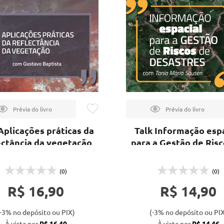
Aplicações práticas da
Talk Informação esp
ectância da vegetação
para a Gestão de Risc
Desastres
(0)
(0)
R$ 16,90
R$ 14,90
-3% no depósito ou PIX)
(-3% no depósito ou PIX
À vista por
R$ 16,40
À vista por
R$ 14,46