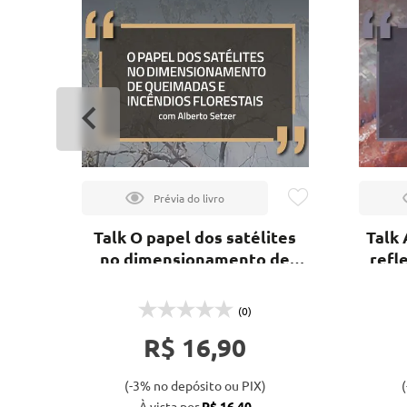
Talk O papel dos satélites
Talk 
 e
no dimensionamento de
refl
ão -
queimadas e incêndios
florestais
(0)
R$ 16,90
(-3% no depósito ou PIX)
(
À vista por
R$ 16,40