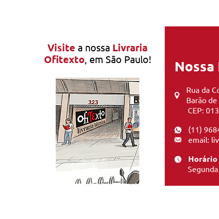
Visite
a nossa
Livraria
Ofitexto
, em São Paulo!
Nossa 
Rua da Co
Barão de
CEP: 013
(11) 968
email: l
Horário
Segunda 