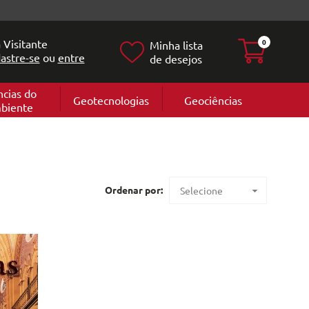
 Visitante
0
Minha lista
astre-se
ou
entre
de desejos
ncias do
Geotecnologias
Geociências
biente
Geografia
e
Cartografi
Geomorfol
l
Geologia
ia
l
Ordenar por:
Selecione
Maior preço
Menor preço
Mais vendidos
Lançamentos