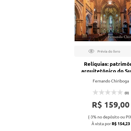
tação
nto
Relíquias: patrimô
arquitetônico do Su
Brasil
Fernando Chiriboga
(0)
R$ 159,00
(-3% no depósito ou PI
À vista por
R$ 154,23