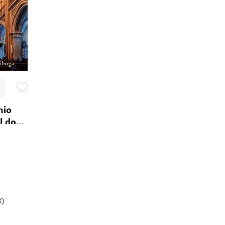
nio
l do
X)