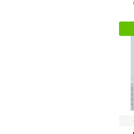
EdUERJ (1)
Tecnologia e Inovação
EdUFSCar (1)
Edusp (2)
Eleeteele (1)
Engeduca (3)
Erica (1)
Europa (3)
FEALQ (1)
Instituto Plantarum (2)
Intersaberes (1)
Inti (1)
IST Press (2)
J. J. Carol (12)
Leud (4)