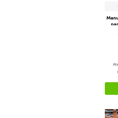
Manu
par
At