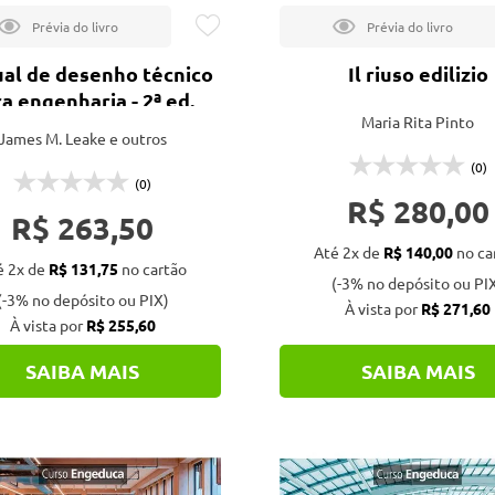
al de desenho técnico
Il riuso edilizio
a engenharia - 2ª ed.
Maria Rita Pinto
James M. Leake e outros
(0)
(0)
R$ 280,00
R$ 263,50
Até 2x de
R$ 140,00
no ca
é 2x de
R$ 131,75
no cartão
(-3% no depósito ou PI
(-3% no depósito ou PIX)
À vista por
R$ 271,60
À vista por
R$ 255,60
SAIBA MAIS
SAIBA MAIS