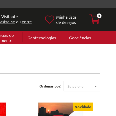
 Visitante
0
Minha lista
astre-se
ou
entre
de desejos
ncias do
Geotecnologias
Geociências
biente
Geografia
e
Cartografi
Geomorfol
l
Geologia
ia
l
Ordenar por:
Selecione
Maior preço
Menor preço
Novidade
Mais vendidos