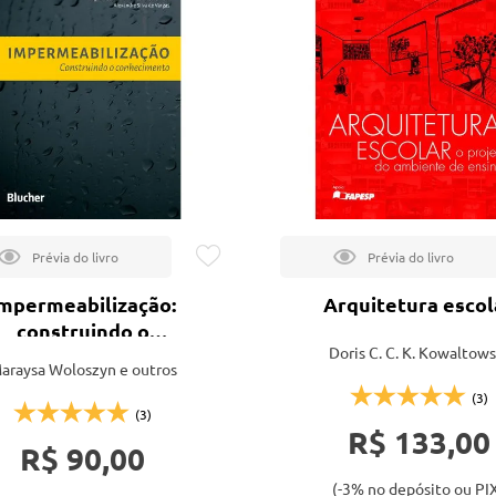
tação
nto
mpermeabilização:
Arquitetura escol
construindo o
Doris C. C. K. Kowaltows
conhecimento
araysa Woloszyn e outros
(3)
(3)
R$ 133,00
R$ 90,00
(-3% no depósito ou PI