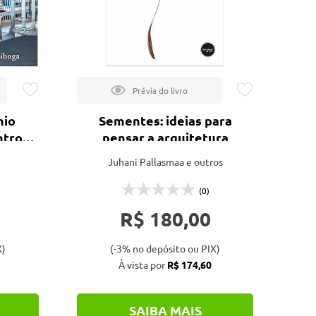
nio
Sementes: ideias para
ntro-
pensar a arquitetura
Juhani Pallasmaa e outros
(0)
R$ 180,00
X)
(-3% no depósito ou PIX)
À vista por
R$ 174,60
SAIBA MAIS