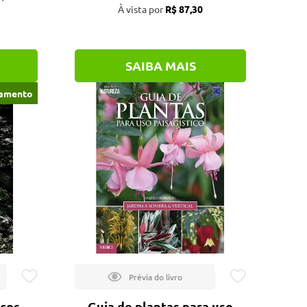
À vista por
R$ 87,30
SAIBA MAIS
amento
icos
Guia de plantas para uso