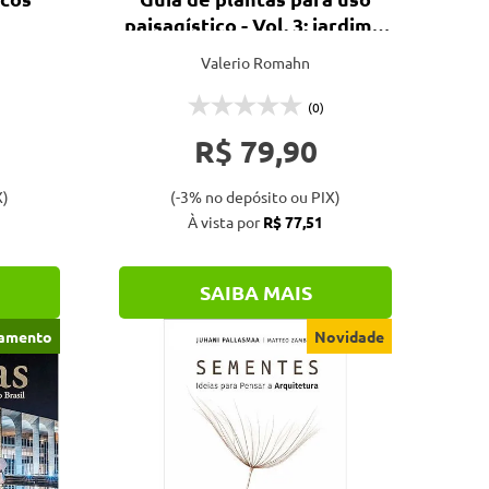
paisagístico - Vol. 3: jardim à
sombra & vertical
Valerio Romahn
(0)
R$ 79,90
X)
(-3% no depósito ou PIX)
À vista por
R$ 77,51
SAIBA MAIS
amento
Novidade