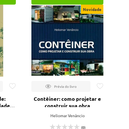
Novidade
de:
Contêiner: como projetar e
dade-
construir sua obra
Heliomar Venâncio
(0)