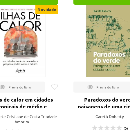
Novidade
as de calor em cidades
Paradoxos do ver
ropicais de médio e
paisagens de uma ci
ueno porte: teoria e
estado
te Cristiane de Costa Trindade
Gareth Doherty
prática
Amorim
(0)