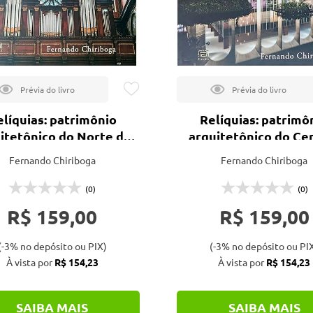
elíquias: patrimônio
Relíquias: patrimô
itetônico do Norte do
arquitetônico do Ce
Brasil
Oeste do Brasil
Fernando Chiriboga
Fernando Chiriboga
(0)
(0)
R$ 159,00
R$ 159,00
(-3% no depósito ou PIX)
(-3% no depósito ou PI
À vista por
R$ 154,23
À vista por
R$ 154,23
SAIBA MAIS
SAIBA MAIS