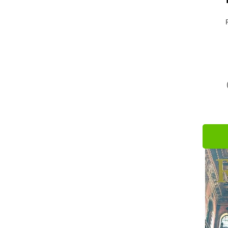
LTC (3)
Luste (1)
Martins Fontes (3)
Masquatro (10)
Oficina de Textos (15)
Olhares (4)
Outras Letras (2)
Pearson (1)
Pillares (2)
Reverté S. A. (1)
Rio Books (1)
Romano Guerra (4)
Senac (3)
Sesc (1)