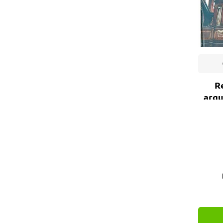
UBU (1)
UEMA (1)
UEPG (1)
UFRGS (1)
UFRJ (1)
R
arqu
UFSC (1)
Unb (1)
Unicamp (1)
UTET (1)
Zamboni Books (1)
Zigurate (1)