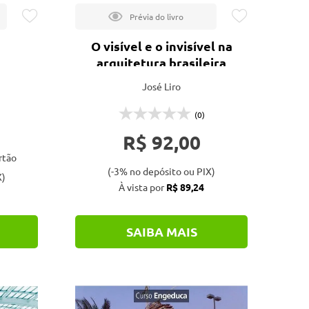
O visível e o invisível na
arquitetura brasileira
José Liro
(0)
R$ 92,00
rtão
(-3% no depósito ou PIX)
X)
À vista por
R$ 89,24
SAIBA MAIS