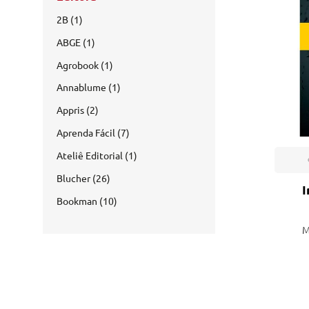
Engenharia Mecânica
Pavimen
2B (1)
Engenharia Metalúrgica
ABGE (1)
Saneame
Entretenimento e Cultura
Agrobook (1)
Annablume (1)
Exatas e Energia
Appris (2)
Geociências
Aprenda Fácil (7)
Geotecnologias
Ateliê Editorial (1)
Blucher (26)
Literatura
I
Bookman (10)
Livros Singulares
CENGAGE Learning (1)
M
Meteorologia e Climatologia
DBA (2)
Produtos Digitais
Edição do Autor (4)
Eduem (1)
Recursos Hídricos