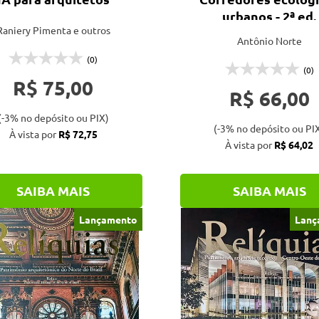
urbanos - 2ª ed.
Raniery Pimenta e outros
Antônio Norte
(0)
(0)
R$ 75,00
R$ 66,00
(-3% no depósito ou PIX)
(-3% no depósito ou PI
À vista por
R$ 72,75
À vista por
R$ 64,02
SAIBA MAIS
SAIBA MAIS
Lançamento
Lanç