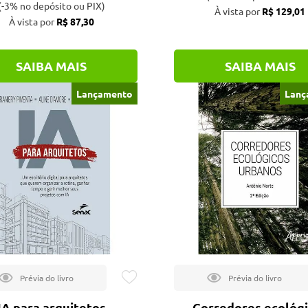
(-3% no depósito ou PIX)
À vista por
R$ 129,01
À vista por
R$ 87,30
SAIBA MAIS
SAIBA MAIS
Lançamento
Lanç
IA para arquitetos
Corredores ecológ