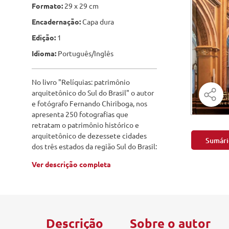
Engenharia Mecânica
Formato:
29 x 29 cm
Pavimen
Encadernação:
Capa dura
Engenharia Metalúrgica
Saneame
Edição:
1
Entretenimento e Cultura
Idioma:
Português/Inglês
Exatas e Energia
No livro "Relíquias: patrimônio
Geociências
arquitetônico do Sul do Brasil" o autor
e fotógrafo Fernando Chiriboga, nos
Geotecnologias
apresenta 250 fotografias que
retratam o patrimônio histórico e
Literatura
arquitetônico de dezessete cidades
Sumári
dos três estados da região Sul do Brasil:
Livros Singulares
Ver descrição completa
Meteorologia e Climatologia
Produtos Digitais
Descrição
Sobre o autor
Recursos Hídricos