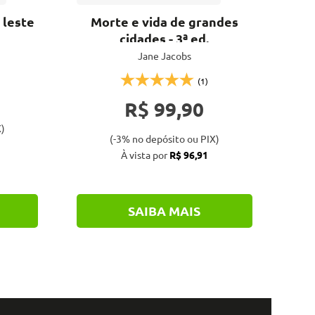
 leste
Morte e vida de grandes
Cor
cidades - 3ª ed.
Br
Jane Jacobs
(1)
R$ 99,90
)
(-3% no depósito ou PIX)
À vista por
R$ 96,91
SAIBA MAIS