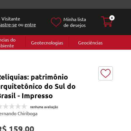
 Visitante
0
Minha lista
astre-se
ou
entre
de desejos
ncias do
Geotecnologias
Geociências
biente
Geografia
e
Cartografi
Geomorfol
l
Geologia
ia
elíquias: patrimônio
l
rquitetônico do Sul do
rasil - Impresso
nenhuma avaliação
ernando Chiriboga
R$ 159,00