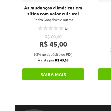
ço
As mudanças climáticas em
sítios com valor cultural
Pedro Gonçalves e outros
(0)
R$ 60,00
R$ 45,00
(
(-3% no depósito ou PIX)
À vista por
R$ 43,65
SAIBA MAIS