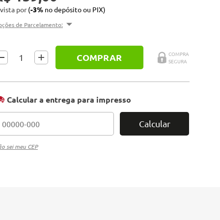
 vista por
(
-3%
no depósito ou PIX)
pções de Parcelamento:
COMPRAR
Calcular a entrega para impresso
Calcular
o sei meu CEP