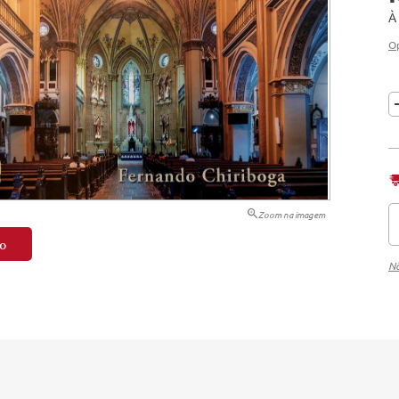
À
tação
O
nto
Zoom na imagem
o
Nã