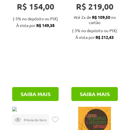
R$ 154,00
R$ 219,00
à prática
Até 2x de
R$ 109,50
no
(-3% no depósito ou PIX)
cartão
À vista por
R$ 149,38
(-3% no depósito ou PIX)
À vista por
R$ 212,43
SAIBA MAIS
SAIBA MAIS