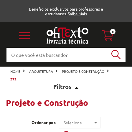
Benefícios exclusivos para professores e
estudantes.
Saiba Mais
0
HOME
ARQUITETURA
PROJETO E CONSTRUÇÃO
272
Filtros
Projeto e Construção
Projeto e Construção (8)
Livros Ofitexto
Veja todas as opções
Ordenar por:
Selecione
Oficina de Textos (8)