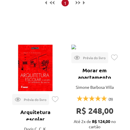
Maior preço
1
Menor preço
Mais vendidos
Lançamentos
Morar em
apartamento
Simone Barbosa Villa
(3)
R$ 248,00
Arquitetura
escolar
Até 2x de
R$ 124,00
no
cartão
Doris C. C. K.