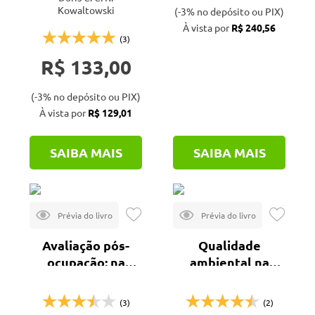
Kowaltowski
(-3% no depósito ou PIX)
À vista por
R$ 240,56
(3)
R$ 133,00
(-3% no depósito ou PIX)
À vista por
R$ 129,01
SAIBA MAIS
SAIBA MAIS
Avaliação pós-
Qualidade
ocupação: na
ambiental na
arquitetura, no
habitação
urbanismo e no
(3)
(2)
design - da teoria