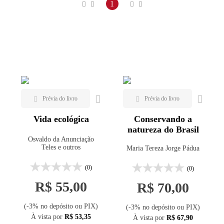
Maior preço
1
Blucher (1)
Menor preço
Eduel (1)
Mais vendidos
Edusp (1)
Lançamentos
Globo Livros (1)
Interciência (2)
IST Press (1)
Oficina de Textos (4)
Vida ecológica
Conservando a
Outras Expressões (1)
natureza do Brasil
Planta (2)
Osvaldo da Anunciação
Teles e outros
Maria Tereza Jorge Pádua
Thomson (1)
(0)
(0)
UFPR (2)
R$ 55,00
R$ 70,00
UFV (1)
Univali (1)
(-3% no depósito ou PIX)
(-3% no depósito ou PIX)
À vista por
R$ 53,35
À vista por
R$ 67,90