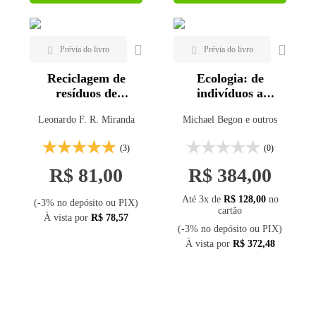
Reciclagem de
Ecologia: de
resíduos de
indivíduos a
construção e
ecossistemas - 4ª ed.
Leonardo F. R. Miranda
Michael Begon e outros
demolição
(3)
(0)
R$ 81,00
R$ 384,00
Até 3x de
R$ 128,00
no
(-3% no depósito ou PIX)
cartão
À vista por
R$ 78,57
(-3% no depósito ou PIX)
À vista por
R$ 372,48