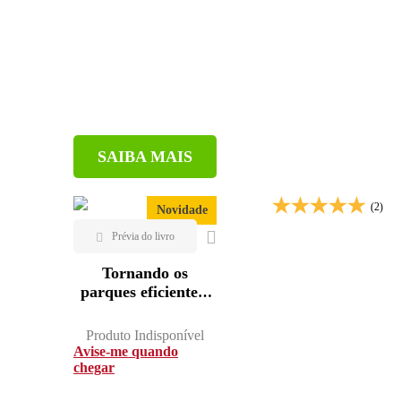
SAIBA MAIS
(2)
Novidade
Tornando os
parques eficientes:
estratégias para a
conservação da
Produto Indisponível
natureza nos
Avise-me quando
trópicos
chegar