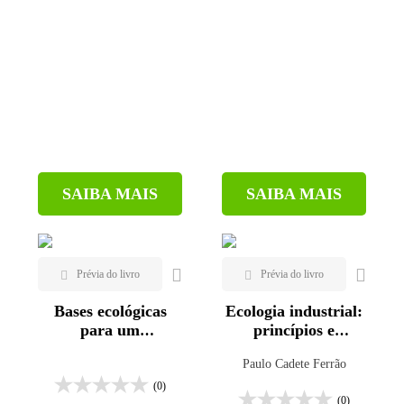
SAIBA MAIS
SAIBA MAIS
Bases ecológicas
Ecologia industrial:
para um
princípios e
desenvolvimento
ferramentas
Paulo Cadete Ferrão
sustentável: estudos
de caso em penha,
(0)
(0)