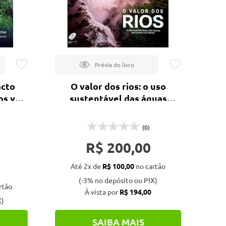
acto
O valor dos rios: o uso
os y
sustentável das águas
interiores do Brasil
(0)
R$ 200,00
Até 2x de
R$ 100,00
no cartão
(-3% no depósito ou PIX)
rtão
À vista por
R$ 194,00
X)
SAIBA MAIS