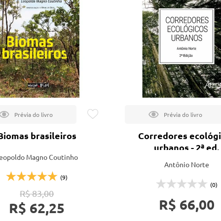
tação
nto
Biomas brasileiros
Corredores ecológ
urbanos - 2ª ed.
eopoldo Magno Coutinho
Antônio Norte
(9)
(0)
R$ 83,00
R$ 66,00
R$ 62,25