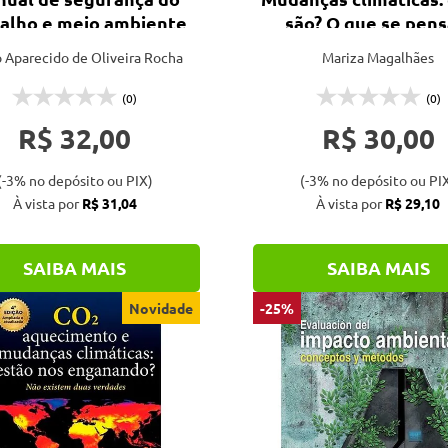
balho e meio ambiente
são? O que se pens
respeito?
 Aparecido de Oliveira Rocha
Mariza Magalhães
(0)
(0)
R$ 32,00
R$ 30,00
(-3% no depósito ou PIX)
(-3% no depósito ou PI
À vista por
R$ 31,04
À vista por
R$ 29,10
SAIBA MAIS
SAIBA MAIS
Novidade
-25%