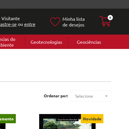
 Visitante
0
Minha lista
astre-se
ou
entre
de desejos
ncias do
Geotecnologias
Geociências
biente
Geografia
e
Cartografi
Geomorfol
l
Geologia
ia
l
Ordenar por:
Selecione
Maior preço
Menor preço
amento
Novidade
Mais vendidos