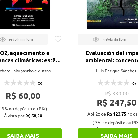
O2, aquecimento e
Evaluación del imp
nças climáticas: estão
ambiental: concept
os enganando? não
métodos
chard Jakubaszko e outros
Luis Enrique Sánchez
tem duas verdade - 4ª
ed.
(0)
(0)
R$ 60,00
R$ 330,00
R$ 247,50
(-3% no depósito ou PIX)
Até 2x de
R$ 123,75
no ca
À vista por
R$ 58,20
(-3% no depósito ou PI
À vista por
R$ 240,08
SAIBA MAIS
SAIBA MAIS