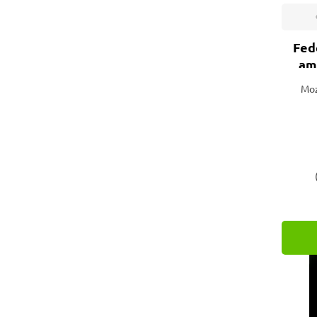
Fed
am
Moz