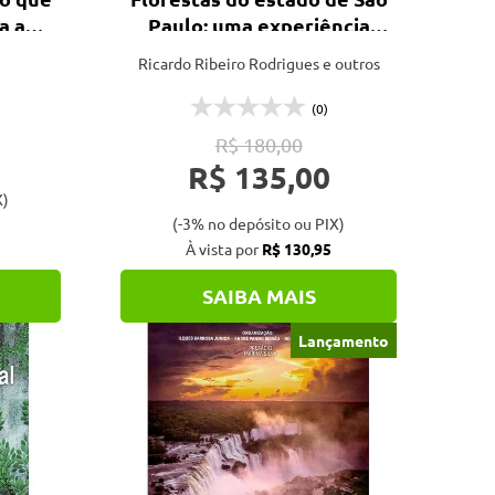
a a
Paulo: uma experiência
multidisciplinar em 40
Ricardo Ribeiro Rodrigues e outros
hectares de parcelas
permanentes
(0)
R$ 180,00
R$ 135,00
X)
(-3% no depósito ou PIX)
À vista por
R$ 130,95
SAIBA MAIS
Lançamento