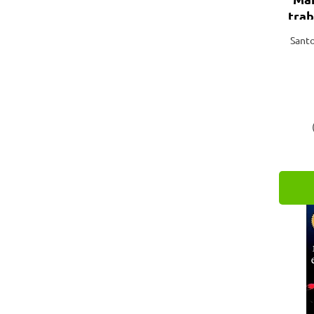
tra
Paco Editorial (3)
Rima (1)
Santo
Senac (2)
Signus (4)
Synergia (2)
Terra Virgem (1)
UFLA (1)
UFPR (6)
UFV (2)
Unicamp (1)