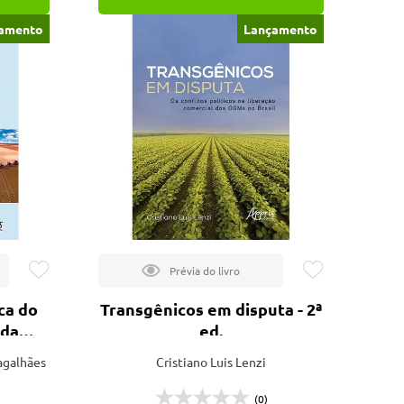
amento
Lançamento
ca do
Transgênicos em disputa - 2ª
 da
ed.
agalhães
Cristiano Luis Lenzi
 ed.
(0)