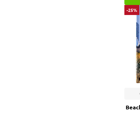
-25%
Beac