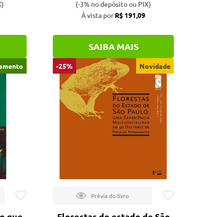
X)
(-3% no depósito ou PIX)
À vista por
R$ 191,09
SAIBA MAIS
amento
-25%
Novidade
 o que
Florestas do estado de São