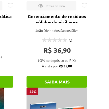
mática
Gerenciamento de resíduos
sólidos domiciliares
João Divino dos Santos Silva
(0)
R$ 36,90
X)
(-3% no depósito ou PIX)
À vista por
R$ 35,80
SAIBA MAIS
-25%