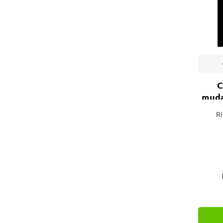
C
muda
n
Ri
exis