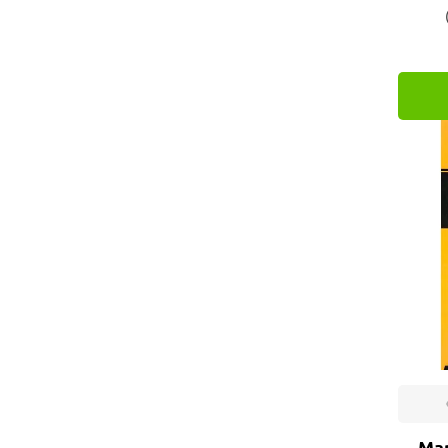
EdUFSCar (2)
Tecnologia e Inovação
Edusp (1)
Elsevier (1)
Embrapa (2)
Erica (3)
Essential Idea (2)
FEALQ (1)
Globo Livros (1)
Interciência (12)
Intersaberes (8)
Ipsis (1)
Livraria da Física (4)
LTC (2)
Oficina de Textos (24)
Man