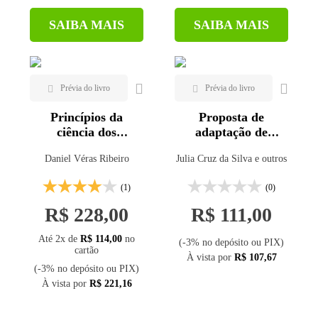
SAIBA MAIS
SAIBA MAIS
Princípios da
Proposta de
ciência dos
adaptação de
materiais
painéis verticais
Daniel Véras Ribeiro
Julia Cruz da Silva e outros
cimentícios
para sistema
construtivo wood
(1)
(0)
frame com madeira
de eucalipto
R$ 228,00
R$ 111,00
Até 2x de
R$ 114,00
no
(-3% no depósito ou PIX)
cartão
À vista por
R$ 107,67
(-3% no depósito ou PIX)
À vista por
R$ 221,16