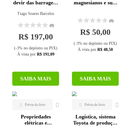
devir das barragens
magnesianos e suas
no Brasil
aplicações na
Tiago Soares Barcelos
construção civil
(0)
(0)
R$ 50,00
R$ 197,00
(-3% no depósito ou PIX)
(-3% no depósito ou PIX)
À vista por
R$ 48,50
À vista por
R$ 191,09
SAIBA MAIS
SAIBA MAIS
Propriedades
Logística, sistema
elétricas e
Toyota de produção
mecânicas dos aços
e suas implicações