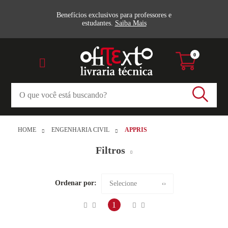
Benefícios exclusivos para professores e
estudantes.
Saiba Mais
0
HOME
ENGENHARIA CIVIL
APPRIS
Filtros
Barragens (4)
Ordenar por:
Selecione
Construção (7)
Maior preço
1
Estruturas e Concreto (6)
Menor preço