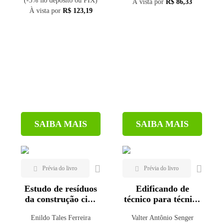
(-3% no depósito ou PIX)
À vista por
R$ 86,33
À vista por
R$ 123,19
SAIBA MAIS
SAIBA MAIS
Estudo de resíduos
Edificando de
da construção civil
técnico para técnico
para concreto
- Vol. 1
Enildo Tales Ferreira
Valter Antônio Senger
estrutural aplicado