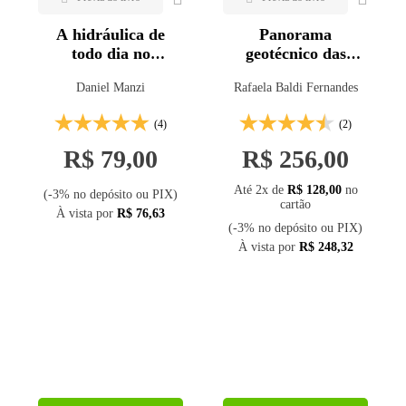
A hidráulica de
Panorama
todo dia no
geotécnico das
saneamento
rupturas de
Daniel Manzi
Rafaela Baldi Fernandes
barragens e gestão
de risco
(4)
(2)
R$ 79,00
R$ 256,00
Até 2x de
R$ 128,00
no
(-3% no depósito ou PIX)
cartão
À vista por
R$ 76,63
(-3% no depósito ou PIX)
À vista por
R$ 248,32