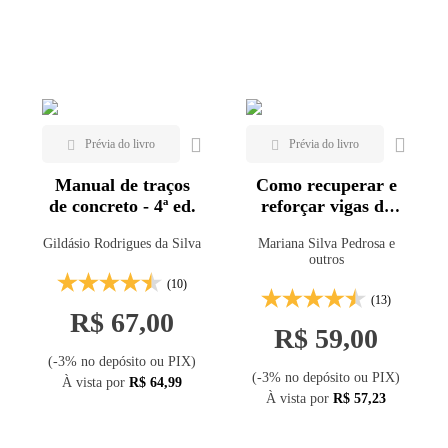
Hidrologia e Hidráulica (1)
Mais vendidos
Pavimentação (1)
Lançamentos
Saneamento (3)
Editora
Appris
Veja todas as opções
Manual de traços
Como recuperar e
de concreto - 4ª ed.
reforçar vigas de
concreto armado
Gildásio Rodrigues da Silva
Mariana Silva Pedrosa e
por encamisamento
outros
(10)
(13)
R$ 67,00
R$ 59,00
(-3% no depósito ou PIX)
(-3% no depósito ou PIX)
À vista por
R$ 64,99
À vista por
R$ 57,23