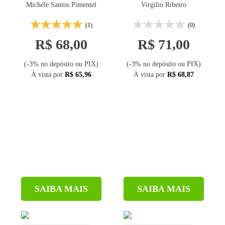
Michéle Santos Pimentel
Virgilio Ribeiro
na construção civil -
2ª ed.
(1)
(0)
R$ 68,00
R$ 71,00
(-3% no depósito ou PIX)
(-3% no depósito ou PIX)
À vista por
R$ 65,96
À vista por
R$ 68,87
SAIBA MAIS
SAIBA MAIS