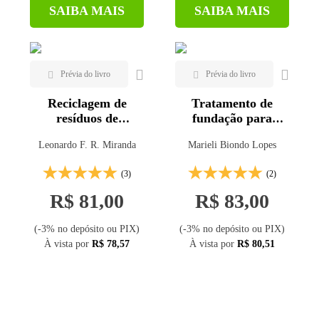
SAIBA MAIS
SAIBA MAIS
Reciclagem de
Tratamento de
resíduos de
fundação para
construção e
barragens de
Leonardo F. R. Miranda
Marieli Biondo Lopes
demolição
concreto
(3)
(2)
R$ 81,00
R$ 83,00
(-3% no depósito ou PIX)
(-3% no depósito ou PIX)
À vista por
R$ 78,57
À vista por
R$ 80,51