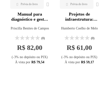
Manual para
Projetos de
diagnóstico e gestão
infraestrutura:
de resíduos de
estudos inteligentes
Priscilla Benites de Campos
Humberto Coelho de Melo
construção civil em
municípios
(0)
(0)
R$ 82,00
R$ 61,00
(-3% no depósito ou PIX)
(-3% no depósito ou PIX)
À vista por
R$ 79,54
À vista por
R$ 59,17