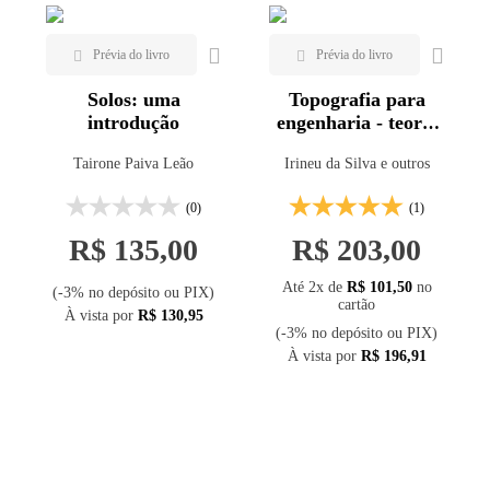
Solos: uma
Topografia para
introdução
engenharia - teoria
e prática de
Tairone Paiva Leão
Irineu da Silva e outros
geomática - 2ª ed.
(0)
(1)
R$ 135,00
R$ 203,00
Até 2x de
R$ 101,50
no
(-3% no depósito ou PIX)
cartão
À vista por
R$ 130,95
(-3% no depósito ou PIX)
À vista por
R$ 196,91