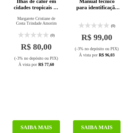
Ilhas de calor em
Manual técnico
Solaris (2)
cidades tropicais de
para identificação
médio e pequeno
de nascentes
Synergia (1)
Margarete Cristiane de
porte: teoria e
Costa Trindade Amorim
Terra Virgem (12)
prática
(0)
UBU (1)
R$ 99,00
(0)
UEPG (3)
R$ 80,00
(-3% no depósito ou PIX)
UFLA (1)
À vista por
R$ 96,03
(-3% no depósito ou PIX)
UFPR (3)
À vista por
R$ 77,60
UFRGS (3)
UFSC (1)
UFSM (2)
Unb (2)
Unesp (1)
Unicamp (3)
SAIBA MAIS
SAIBA MAIS