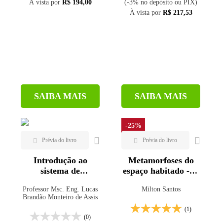
À vista por
R$ 194,00
(-3% no depósito ou PIX)
À vista por
R$ 217,53
SAIBA MAIS
SAIBA MAIS
-25%
Introdução ao
Metamorfoses do
sistema de
espaço habitado - 6ª
informação
ed.
Professor Msc. Eng. Lucas
Milton Santos
geográfica (SIG)
Brandão Monteiro de Assis
utilizando o
(1)
software QGIS
(0)