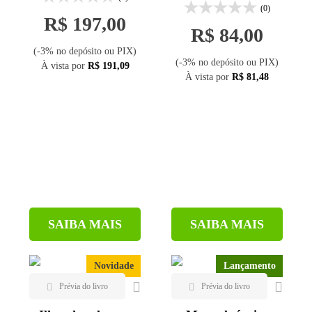
Elsevier (1)
(0)
R$ 197,00
Engeduca (1)
R$ 84,00
Interciência (21)
(-3% no depósito ou PIX)
(-3% no depósito ou PIX)
À vista por
R$ 191,09
Intersaberes (11)
À vista por
R$ 81,48
Ipsis (1)
IST Press (2)
Lidel (1)
LTC (3)
Moderna (1)
Oficina de Textos (68)
Paco Editorial (1)
SAIBA MAIS
SAIBA MAIS
Peirópolis (1)
Revan (1)
Novidade
Lançamento
SBGq (1)
Sextante (1)