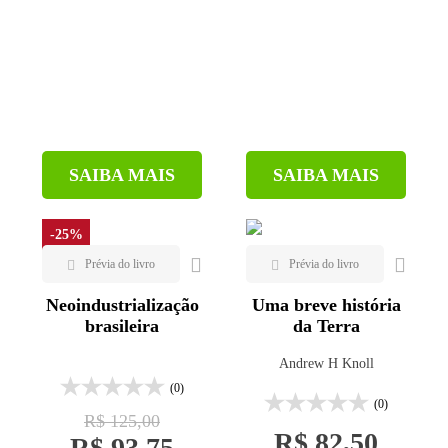
SAIBA MAIS
SAIBA MAIS
-25%
Neoindustrialização
Uma breve história
brasileira
da Terra
Andrew H Knoll
(0)
(0)
R$ 125,00
R$ 82,50
R$ 93,75