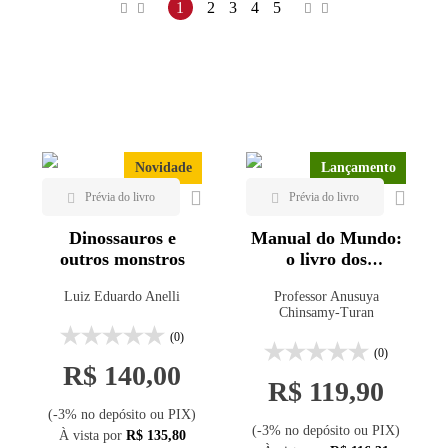
Maior preço
Geologia (123)
1
2
3
4
5
Menor preço
Editora
Mais vendidos
ABGE (23)
Lançamentos
ABMS (1)
Alta Books (1)
Novidade
Lançamento
Alta Cult (1)
Annablume (1)
Dinossauros e
Manual do Mundo:
Appris (5)
outros monstros
o livro dos
dinossauros e da
Ateliê Editorial (2)
Luiz Eduardo Anelli
Professor Anusuya
vida pré-histórica
Bertrand Brasil (5)
Chinsamy-Turan
(0)
Blucher (6)
(0)
R$ 140,00
Bookman (5)
R$ 119,90
Calouste G. (2)
(-3% no depósito ou PIX)
(-3% no depósito ou PIX)
CAMPUS (1)
À vista por
R$ 135,80