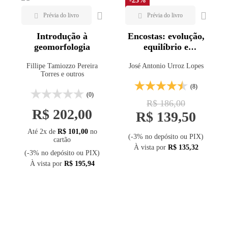
-25%
Introdução à
Encostas: evolução,
geomorfologia
equilíbrio e
condições de
Fillipe Tamiozzo Pereira
José Antonio Urroz Lopes
ocupação - 2ª ed.
Torres e outros
(8)
(0)
R$ 186,00
R$ 202,00
R$ 139,50
Até 2x de
R$ 101,00
no
(-3% no depósito ou PIX)
cartão
À vista por
R$ 135,32
(-3% no depósito ou PIX)
À vista por
R$ 195,94