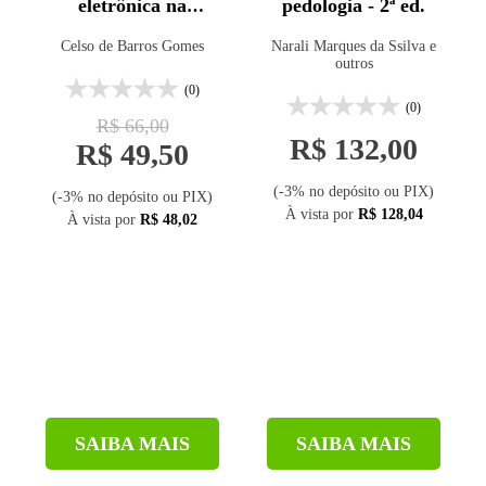
eletrônica na
pedologia - 2ª ed.
geologia
Celso de Barros Gomes
Narali Marques da Ssilva e
outros
(0)
(0)
R$ 66,00
R$ 132,00
R$ 49,50
(-3% no depósito ou PIX)
(-3% no depósito ou PIX)
À vista por
R$ 128,04
À vista por
R$ 48,02
SAIBA MAIS
SAIBA MAIS