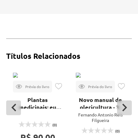
Títulos Relacionados
Plantas
Novo manual de
medicinais: eu
olericultura - 3ª
conheço o que
ed.
Fernando Antonio Reis
Filgueira
estou usando?
(0)
(0)
R$ 90,00