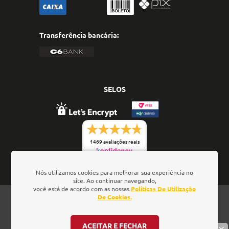
Transferência bancária:
SELOS
1469 avaliações reais
Nós utilizamos cookies para melhorar sua experiência no
site. Ao continuar navegando,
você está de acordo com as nossas
Políticas De Utilização
Oficina de Textos - Rua da Consolação, 323 - Loja 28 -
De Cookies.
Ed. Barão de Penedo, 01301-000 - São Paulo/SP - Brasil
- CNPJ: 01.337.552/0001-52
ACEITAR E FECHAR