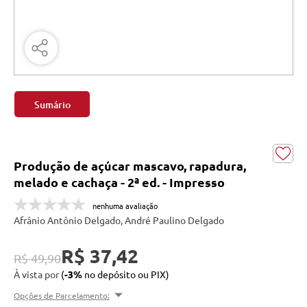
Sumário
Produção de açúcar mascavo, rapadura,
melado e cachaça - 2ª ed. - Impresso
nenhuma avaliação
Afrânio Antônio Delgado, André Paulino Delgado
R$ 37,42
R$ 49,90
À vista por
(
-3%
no depósito ou PIX)
Opções de Parcelamento: