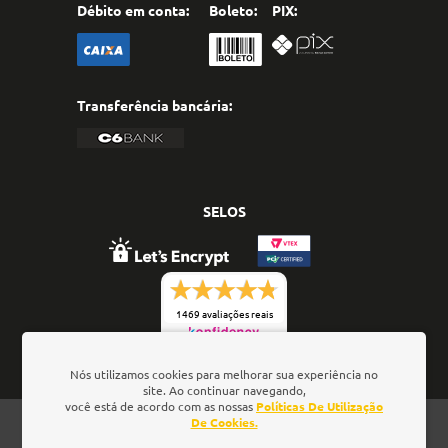
Débito em conta:
Boleto:
PIX:
Transferência bancária:
SELOS
1469 avaliações reais
Nós utilizamos cookies para melhorar sua experiência no
site. Ao continuar navegando,
você está de acordo com as nossas
Políticas De Utilização
Oficina de Textos - Rua da Consolação, 323 - Loja 28 -
De Cookies.
Ed. Barão de Penedo, 01301-000 - São Paulo/SP - Brasil