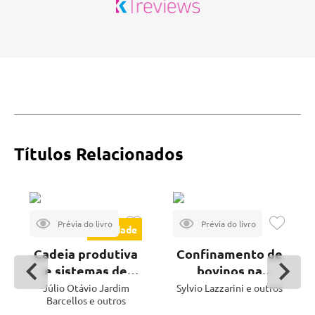
Títulos Relacionados
Novidade
Cadeia produtiva
Confinamento de
e sistemas de
bovinos na
produção - 2ª ed.
pecuária de corte
Júlio Otávio Jardim
Sylvio Lazzarini e outros
Barcellos e outros
- 4ª ed.