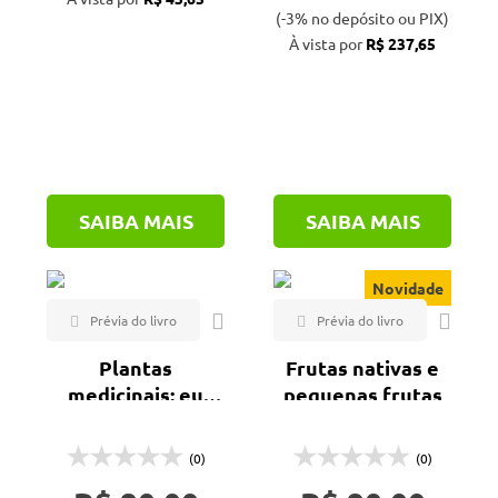
(-3% no depósito ou PIX)
À vista por
R$ 237,65
SAIBA MAIS
SAIBA MAIS
Novidade
Plantas
Frutas nativas e
medicinais: eu
pequenas frutas
conheço o que
estou usando?
(0)
(0)