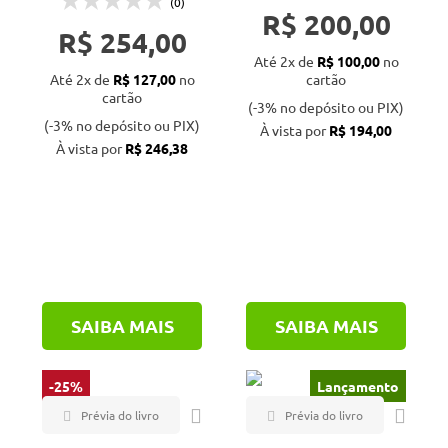
(0)
R$ 200,00
Oficina de Textos (19)
R$ 254,00
Até 2x de
R$ 100,00
no
Paco Editorial (2)
Até 2x de
R$ 127,00
no
cartão
cartão
Publindústria (2)
(-3% no depósito ou PIX)
(-3% no depósito ou PIX)
À vista por
R$ 194,00
Rima (2)
À vista por
R$ 246,38
SBCS (1)
Senac (1)
Signus (2)
Spessotto (1)
UEPG (1)
SAIBA MAIS
SAIBA MAIS
UFLA (8)
UFPR (8)
-25%
Lançamento
UFSM (2)
UFV (47)