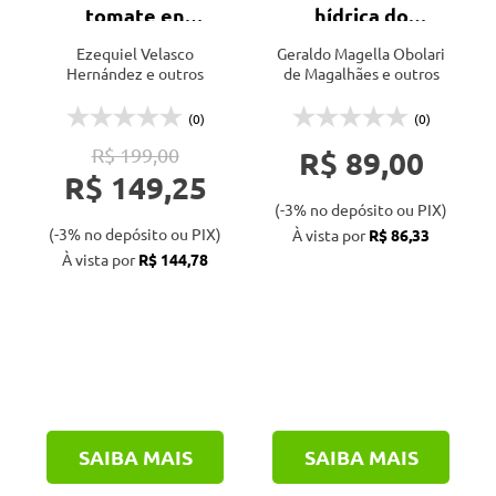
tomate en
hídrica do
hidroponía e
cerrado e
Ezequiel Velasco
Geraldo Magella Obolari
invernadero - 3ª
impacto da
Hernández e outros
de Magalhães e outros
ed.
produção de
biocombustíveis -
(0)
(0)
2ª ed.
R$ 199,00
R$ 89,00
R$ 149,25
(-3% no depósito ou PIX)
(-3% no depósito ou PIX)
À vista por
R$ 86,33
À vista por
R$ 144,78
SAIBA MAIS
SAIBA MAIS