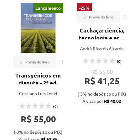
Lançamento
-25%
Cachaça: ciência,
tecnologia e arte
- 3ª ed.
André Ricardo Alcarde
(0)
R$ 55,00
Transgênicos em
R$ 41,25
disputa - 2ª ed.
Cristiano Luis Lenzi
(-3% no depósito ou PIX)
À vista por
R$ 40,02
(0)
R$ 55,00
(-3% no depósito ou PIX)
À vista por
R$ 53,35