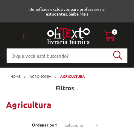
Benefícios exclusivos para professores e
estudantes.
Saiba Mais
0
HOME
AGRONOMIA
AGRICULTURA
Filtros
Agricultura
Agricultura (198)
Agro Livros (3)
Ordenar por:
Selecione
Agrobook (11)