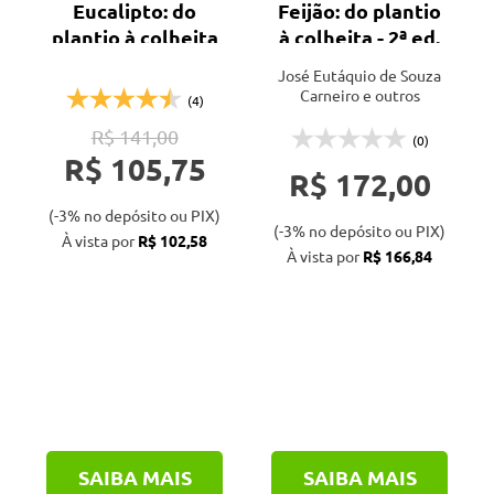
Eucalipto: do
Feijão: do plantio
Unb (1)
plantio à colheita
à colheita - 2ª ed.
Unesp (2)
José Eutáquio de Souza
Unicamp (2)
Carneiro e outros
(4)
Via Orgânica (1)
R$ 141,00
(0)
Vozes (1)
R$ 105,75
R$ 172,00
(-3% no depósito ou PIX)
(-3% no depósito ou PIX)
À vista por
R$ 102,58
À vista por
R$ 166,84
SAIBA MAIS
SAIBA MAIS