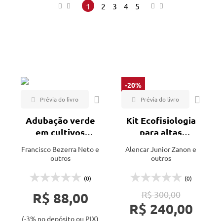
Alaúde (1)
Maior preço
1
2
3
4
5
Appris (7)
Menor preço
Aprenda Fácil (11)
Mais vendidos
Baraúna (2)
Lançamentos
BBA (1)
Blucher (4)
-20%
Bookman (1)
Clube de Autores (2)
Adubação verde
Kit Ecofisiologia
em cultivos
para altas
CRV (3)
agroecológicos
produtividades
Francisco Bezerra Neto e
Alencar Junior Zanon e
Dialética (1)
em ambiente
outros
outros
Dinalivro (1)
semiárido
(0)
(0)
Edição do Autor (3)
R$ 88,00
R$ 300,00
Editus (2)
R$ 240,00
Eduel (1)
(-3% no depósito ou PIX)