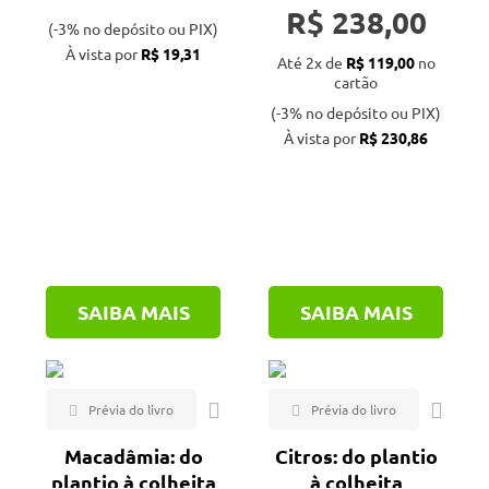
remotamente
R$ 238,00
(-3% no depósito ou PIX)
pilotada
À vista por
R$ 19,31
Até 2x de
R$ 119,00
no
cartão
(-3% no depósito ou PIX)
À vista por
R$ 230,86
SAIBA MAIS
SAIBA MAIS
Macadâmia: do
Citros: do plantio
plantio à colheita
à colheita