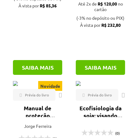
Até 2x de
R$ 120,00
no
À vista por
R$ 85,36
Eduem (1)
cartão
EdUFSCar (3)
(-3% no depósito ou PIX)
À vista por
R$ 232,80
Embrapa (9)
Erica (1)
Expressão Popular (1)
Factash (1)
SAIBA MAIS
SAIBA MAIS
FEALQ (15)
Field Crops (1)
Novidade
FUNEP (1)
Icone editora (1)
Manual de
Ecofisiologia da
Instituto Plantarum (3)
proteção
soja: visando
Interciência (2)
fitossanitária em
altas
Jorge Ferreira
Mecenas (1)
agricultura
produtividades -
(0)
biológica
3ª ed.
Nobel (1)