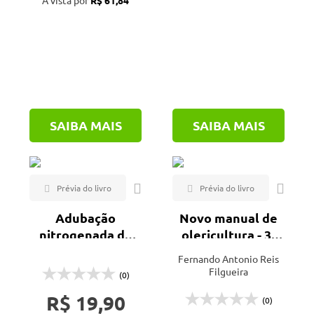
À vista por
R$ 61,84
SAIBA MAIS
SAIBA MAIS
Adubação
Novo manual de
nitrogenada da
olericultura - 3ª
cultura do trigo
ed.
Fernando Antonio Reis
com base na
Filgueira
(0)
clorofilometria
R$ 19,90
via aeronave
(0)