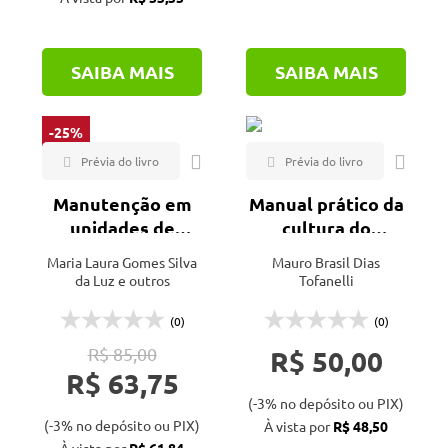
SAIBA MAIS
SAIBA MAIS
-25%
Manutenção em
Manual prático da
unidades de
cultura do
beneficiamento
abacateiro
Maria Laura Gomes Silva
Mauro Brasil Dias
de grãos e
da Luz e outros
Tofanelli
sementes
(0)
(0)
R$ 85,00
R$ 50,00
R$ 63,75
(-3% no depósito ou PIX)
(-3% no depósito ou PIX)
À vista por
R$ 48,50