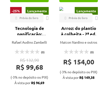
-25%
Lançamento
Lançamento
Tecnologia de
Arroz: do plantio
panificação:
à colheita - 2ª ed.
transformando
Rafael Audino Zambelli
Maicon Nardino e outros
ingredientes em
produtos de
(0)
(0)
qualidade
R$ 132,90
R$ 154,00
R$ 99,68
(-3% no depósito ou PIX)
(-3% no depósito ou PIX)
À vista por
R$ 149,38
À vista por
R$ 96,69